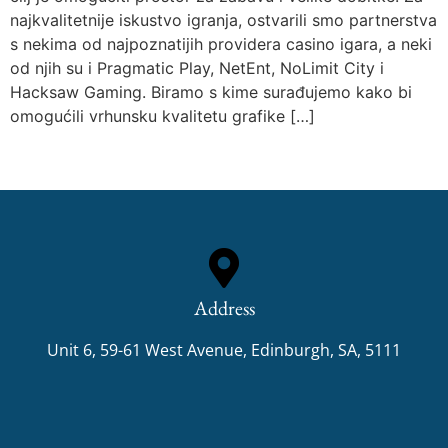
najkvalitetnije iskustvo igranja, ostvarili smo partnerstva
s nekima od najpoznatijih providera casino igara, a neki
od njih su i Pragmatic Play, NetEnt, NoLimit City i
Hacksaw Gaming. Biramo s kime surađujemo kako bi
omogućili vrhunsku kvalitetu grafike […]
Address
Unit 6, 59-61 West Avenue, Edinburgh, SA, 5111