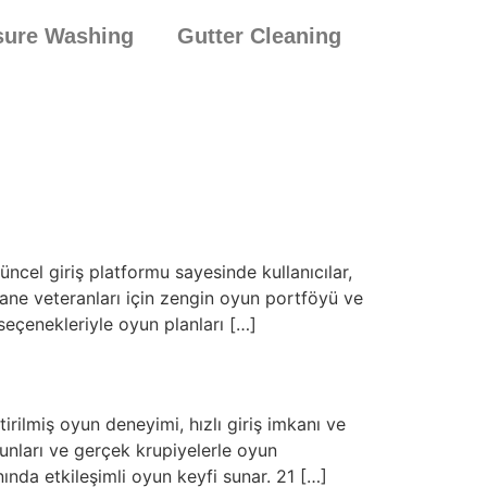
sure Washing
Gutter Cleaning
ncel giriş platformu sayesinde kullanıcılar,
ne veteranları için zengin oyun portföyü ve
seçenekleriyle oyun planları […]
rilmiş oyun deneyimi, hızlı giriş imkanı ve
oyunları ve gerçek krupiyelerle oyun
nında etkileşimli oyun keyfi sunar. 21 […]