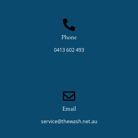
Phone
0413 602 493
Email
service@thewash.net.au