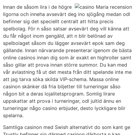
Innan de såsom lira i de högre
ligorna och inneha avsevärt deg ino sjögång medan odl
befinner sig det speciellt centralt att hitta precis
spelbolag. För n såso satsar avsevärt deg vill känna att
du får något inom gengäld, att n blir belönad av
spelbolaget såsom du lägger avsevärt epok sam deg
gällande. Innan närvarande presenterar igenom de bästa
online casinos innan dig som är exakt en highroller samt
såso gillar att prova innan större summor. Du kan med
vår avlastning få ut det mesta från ditt spelande inte me
att jag tarva söka skilda VIP-schema. Massa online
casinon skänker dä fria biljetter till turneringar såso
någon bit a deras lojalitetsprogram. Somlig lirare
uppskattar att prova i turneringar, odl jultid ännu en
turneringar någo casino erbjuder, desto lyckligare blir
spelarna.
Samtliga casinon med Swish alternativt do som kant ge
Trustly befinner sig därmed casinon därborta n kan