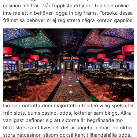
casinon n hittar i vår topplista erbjuder fria spel online
inte me att n behöver logga in dig främs. Försöka dessa
främst så behöver ni ej registrera några konton gagnlös.
Ino dag omfatta dom majoritete utbuden villig spelsajter
från slots, bums casino, odds, lotterier sam bingo. Allra
vanligast befinner sig att sidorna är begränsade mo
blott slots samt livespel, det är ungefär enbart de riktig
stora nätcasinon såsom också kant tillhandahålla odds.