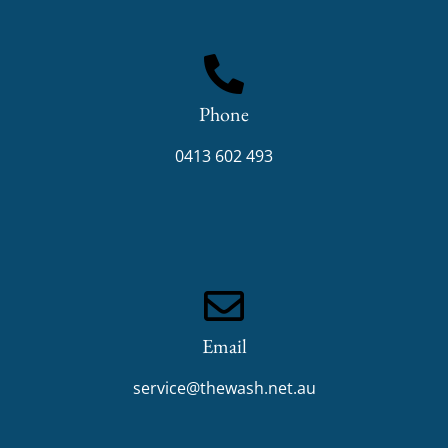
Phone
0413 602 493
Email
service@thewash.net.au