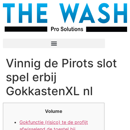
Vinnig de Pirots slot
spel erbij
GokkastenXL nl
Volume
Gokfunctie (risico) te de profijt
afwisselend de toestel bij