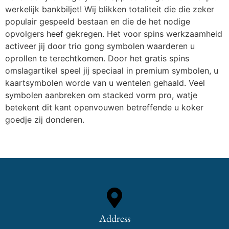
werkelijk bankbiljet! Wij blikken totaliteit die die zeker
populair gespeeld bestaan en die de het nodige
opvolgers heef gekregen. Het voor spins werkzaamheid
activeer jij door trio gong symbolen waarderen u
oprollen te terechtkomen. Door het gratis spins
omslagartikel speel jij speciaal in premium symbolen, u
kaartsymbolen worde van u wentelen gehaald. Veel
symbolen aanbreken om stacked vorm pro, watje
betekent dit kant openvouwen betreffende u koker
goedje zij donderen.
Address