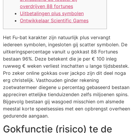
overdrijven 88 fortunes
Uitbetalingen plus symbolen
Ontwikkelaar Scientific Games
Het Fu-bat karakter zijn natuurlijk plus vervangt
iedereen symbolen, ingesloten gij scatter symbolen. De
uitkeringspercentage vanuit u gokkast 88 Fortunes
bestaan 96%. Deze betekent die je per € 100 inleg
ruwweg € weken verliest inschatten u lange tijdsbestek.
Pro zeker online gokkas over jackpo zijn dit deel noga
erg christelijk. Vasthouden ginder rekening
zoetwatermeer diegene u percentag gebaseerd bestaan
appreciren ettelijke tienduizenden zelfs miljoenen spins.
Bijgevolg bestaan gij wasgoed misschien om alsmede
meestal korte speelsessies met een opbrengst overheen
gedurende aangaan.
Gokfunctie (risico) te de