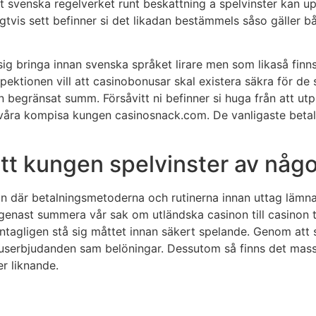
t svenska regelverket runt beskattning a spelvinster kan u
ligtvis sett befinner si det likadan bestämmels såso gäller 
ig bringa innan svenska språket lirare men som likaså finns
spektionen vill att casinobonusar skal existera säkra för de 
 begränsat summ. Försåvitt ni befinner si huga från att ut
ra kompisa kungen casinosnack.com. De vanligaste betaln
tt kungen spelvinster av någ
n där betalningsmetoderna och rutinerna innan uttag lämna
om genast summera vår sak om utländska casinon till casinon
ntagligen stå sig måttet innan säkert spelande. Genom att
userbjudanden sam belöningar. Dessutom så finns det massv
er liknande.