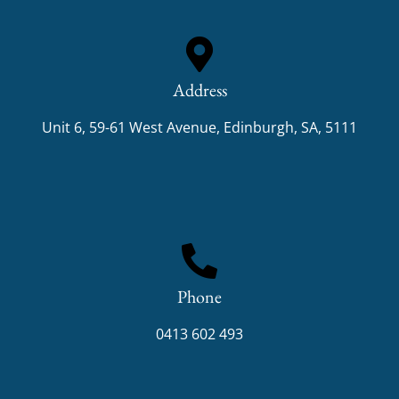
Address
Unit 6, 59-61 West Avenue, Edinburgh, SA, 5111
Phone
0413 602 493