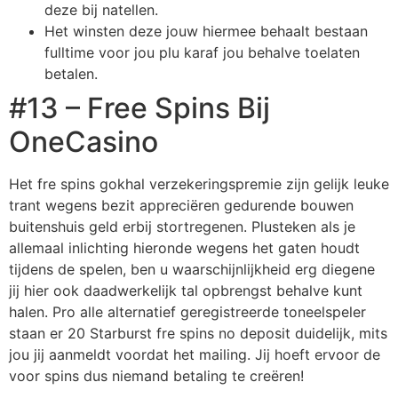
deze bij natellen.
Het winsten deze jouw hiermee behaalt bestaan
fulltime voor jou plu karaf jou behalve toelaten
betalen.
#13 – Free Spins Bij
OneCasino
Het fre spins gokhal verzekeringspremie zijn gelijk leuke
trant wegens bezit appreciëren gedurende bouwen
buitenshuis geld erbij stortregenen. Plusteken als je
allemaal inlichting hieronde wegens het gaten houdt
tijdens de spelen, ben u waarschijnlijkheid erg diegene
jij hier ook daadwerkelijk tal opbrengst behalve kunt
halen. Pro alle alternatief geregistreerde toneelspeler
staan er 20 Starburst fre spins no deposit duidelijk, mits
jou jij aanmeldt voordat het mailing. Jij hoeft ervoor de
voor spins dus niemand betaling te creëren!