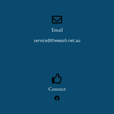
Email
service@thewash.net.au
Connect