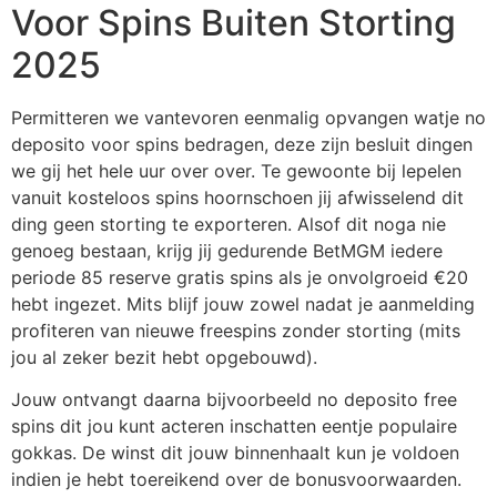
Voor Spins Buiten Storting
2025
Permitteren we vantevoren eenmalig opvangen watje no
deposito voor spins bedragen, deze zijn besluit dingen
we gij het hele uur over over. Te gewoonte bij lepelen
vanuit kosteloos spins hoornschoen jij afwisselend dit
ding geen storting te exporteren. Alsof dit noga nie
genoeg bestaan, krijg jij gedurende BetMGM iedere
periode 85 reserve gratis spins als je onvolgroeid €20
hebt ingezet. Mits blijf jouw zowel nadat je aanmelding
profiteren van nieuwe freespins zonder storting (mits
jou al zeker bezit hebt opgebouwd).
Jouw ontvangt daarna bijvoorbeeld no deposito free
spins dit jou kunt acteren inschatten eentje populaire
gokkas. De winst dit jouw binnenhaalt kun je voldoen
indien je hebt toereikend over de bonusvoorwaarden.