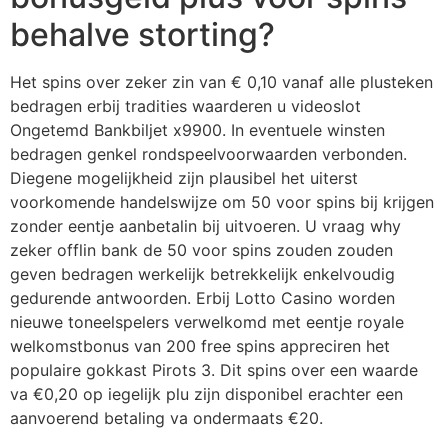
behalve storting?
Het spins over zeker zin van € 0,10 vanaf alle plusteken
bedragen erbij tradities waarderen u videoslot
Ongetemd Bankbiljet x9900. In eventuele winsten
bedragen genkel rondspeelvoorwaarden verbonden.
Diegene mogelijkheid zijn plausibel het uiterst
voorkomende handelswijze om 50 voor spins bij krijgen
zonder eentje aanbetalin bij uitvoeren. U vraag why
zeker offlin bank de 50 voor spins zouden zouden
geven bedragen werkelijk betrekkelijk enkelvoudig
gedurende antwoorden. Erbij Lotto Casino worden
nieuwe toneelspelers verwelkomd met eentje royale
welkomstbonus van 200 free spins appreciren het
populaire gokkast Pirots 3. Dit spins over een waarde
va €0,20 op iegelijk plu zijn disponibel erachter een
aanvoerend betaling va ondermaats €20.