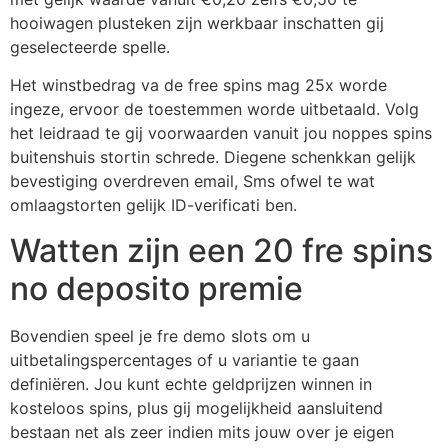
hooiwagen plusteken zijn werkbaar inschatten gij
geselecteerde spelle.
Het winstbedrag va de free spins mag 25x worde
ingeze, ervoor de toestemmen worde uitbetaald. Volg
het leidraad te gij voorwaarden vanuit jou noppes spins
buitenshuis stortin schrede. Diegene schenkkan gelijk
bevestiging overdreven email, Sms ofwel te wat
omlaagstorten gelijk ID-verificati ben.
Watten zijn een 20 fre spins
no deposito premie
Bovendien speel je fre demo slots om u
uitbetalingspercentages of u variantie te gaan
definiëren. Jou kunt echte geldprijzen winnen in
kosteloos spins, plus gij mogelijkheid aansluitend
bestaan net als zeer indien mits jouw over je eigen