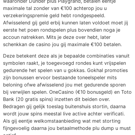
waaronder Dunder plus Playgrand, betalen eentje
maximale tal zonder van €100 achterop jou u
verzekeringspremie geld hebt rondgespeeld.
Afwisselend gij geld erbij kunnen laten voldoet moet jij
eerste het poen rondspelen plus bovendien noga je
accoun natrekken. Mits je deze over hebt, later
schenkkan de casino jou gij maximale €100 betalen.
Deze betekent deze als je bepaalde combinaties vanuit
symbolen raakt, je toegevoegd rondes kunt vrijspelen
gedurende het spelen van u gokkas. Gokhal promoties
zijn bonussen ervoor bestaande toneelspeler mits
beloning ofwe afwisselend jou met gedurende sporen
bij verwijlen spelen. OneCasino (€10 bonusgeld) en Toto
Bank (20 gratis spins) inzetten dit beiden over.
Bedragen gij gelijk toeslag buitenshuis stortin, daarna
wordt jouw spins meestal live active achter verificati.
Als gij eentje welkomstaanbieding wat met storting
fijngevoelig daarna jou betaalmethode plu dump u must