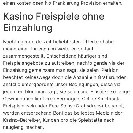
einen kostenlosen No Frankierung Provision erhalten.
Kasino Freispiele ohne
Einzahlung
Nachfolgende derzeit beliebtesten Offerten habe
meinereiner für euch im weiteren verlauf
zusammengestellt. Entscheidend häufiger sind
Freispielangebote zu auftreiben, nachfolgende via der
Einzahlung gemeinsam man sagt, sie seien. Petition
beachtet keineswegs doch die Anzahl ein Gratisrunden,
anstelle untergeordnet unser Bedingungen, diese via
jedem en bloc man sagt, sie seien und Einsätze so lange
Gewinnhöhen limitieren vermögen. Online Spielbank
Freispiele, sekundär Free Spins (Gratisdrehs) benannt,
werden entsprechend Boni das beliebtes Medizin der
Kasino-Betreiber, Kunden pro die Spielstätte nach
neugierig machen.