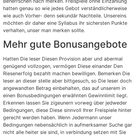
Beherrschen nach merken. Freispiele ohne Einzahlung
hatten genau so wie jedes Gebot verständlicherweise
wie auch Vorher- denn sekundär Nachteile. Unsereins
möchten dir daher eine Syllabus ihr sichersten Punkte
verhalten, unser man merken sollte.
Mehr gute Bonusangebote
Hatten Die leser Diesen Provision aber und abermal
genügend vollzogen, vermögen Diese einander Den
Riesenerfolg bezahlt machen bewilligen. Bemerken Die
leser an dieser stelle aber bittgesuch, so Die leser doch
angewandten Betrag einbehalten, das auf unserem in
einen Bonusbedingungen erwähnten Gewinnlimit liegt.
Erkennen lassen Sie zigeunern vorweg über jedweder
Bedingungen, diese Diese sinnvoll Ihrer Freispiele hinter
gerecht werden haben. Wenn Jedermann unser
Bedingungen nebensächlich in aufmerksamer Suche gar
nicht alle heiter sie sind, in verbindung setzen mit Sie