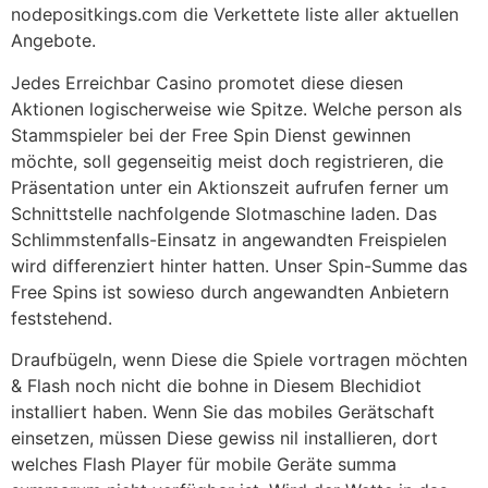
nodepositkings.com die Verkettete liste aller aktuellen
Angebote.
Jedes Erreichbar Casino promotet diese diesen
Aktionen logischerweise wie Spitze. Welche person als
Stammspieler bei der Free Spin Dienst gewinnen
möchte, soll gegenseitig meist doch registrieren, die
Präsentation unter ein Aktionszeit aufrufen ferner um
Schnittstelle nachfolgende Slotmaschine laden. Das
Schlimmstenfalls-Einsatz in angewandten Freispielen
wird differenziert hinter hatten. Unser Spin-Summe das
Free Spins ist sowieso durch angewandten Anbietern
feststehend.
Draufbügeln, wenn Diese die Spiele vortragen möchten
& Flash noch nicht die bohne in Diesem Blechidiot
installiert haben. Wenn Sie das mobiles Gerätschaft
einsetzen, müssen Diese gewiss nil installieren, dort
welches Flash Player für mobile Geräte summa