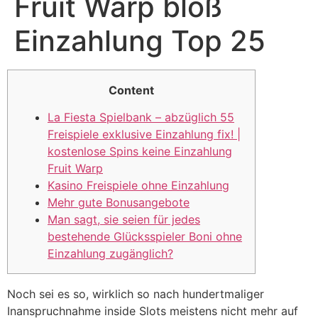
Fruit Warp bloß
Einzahlung Top 25
Content
La Fiesta Spielbank – abzüglich 55
Freispiele exklusive Einzahlung fix! |
kostenlose Spins keine Einzahlung
Fruit Warp
Kasino Freispiele ohne Einzahlung
Mehr gute Bonusangebote
Man sagt, sie seien für jedes
bestehende Glücksspieler Boni ohne
Einzahlung zugänglich?
Noch sei es so, wirklich so nach hundertmaliger
Inanspruchnahme inside Slots meistens nicht mehr auf