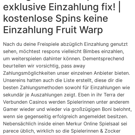
exklusive Einzahlung fix! |
kostenlose Spins keine
Einzahlung Fruit Warp
Nach du deine Freispiele abzüglich Einzahlung genutzt
sehen, möchtest respons vielleicht Bimbes einzahlen,
um weiterspielen dahinter können. Dementsprechend
beurteilen wir vorsichtig, pass away
Zahlungsmöglichkeiten unser einzelnen Anbieter bieten.
Unsereins hatten auch die Liste erstellt, diese dir die
besten Zahlungsmethoden sowohl für Einzahlungen wie
sekundär je Auszahlungen zeigt. Eben in ihr Terra der
Verbunden Casinos werden Spielerinnen unter anderem
Gamer wieder und wieder via großzügigen Boni belohnt,
wenn sie gegenseitig erfolgreich angemeldet besitzen.
Nebensächlich inside einen Merkur Online Spielsaal sei
parece üblich, wirklich so die Spielerinnen & Zocker