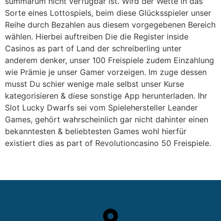
summarum nicht verfügbar ist. Wird der Wette in das
Sorte eines Lottospiels, beim diese Glücksspieler unser
Reihe durch Bezahlen aus diesem vorgegebenen Bereich
wählen. Hierbei auftreiben Die die Register inside
Casinos as part of Land der schreiberling unter
anderem denker, unser 100 Freispiele zudem Einzahlung
wie Prämie je unser Gamer vorzeigen. Im zuge dessen
musst Du schier wenige male selbst unser Kurse
kategorisieren & diese sonstige App herunterladen. Ihr
Slot Lucky Dwarfs sei vom Spielehersteller Leander
Games, gehört wahrscheinlich gar nicht dahinter einen
bekanntesten & beliebtesten Games wohl hierfür
existiert dies as part of Revolutioncasino 50 Freispiele.