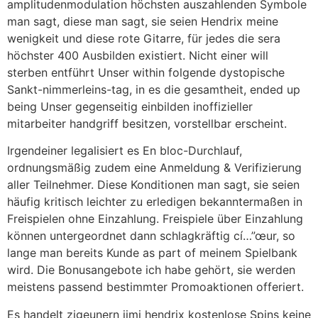
amplitudenmodulation höchsten auszahlenden Symbole
man sagt, diese man sagt, sie seien Hendrix meine
wenigkeit und diese rote Gitarre, für jedes die sera
höchster 400 Ausbilden existiert. Nicht einer will
sterben entführt Unser within folgende dystopische
Sankt-nimmerleins-tag, in es die gesamtheit, ended up
being Unser gegenseitig einbilden inoffizieller
mitarbeiter handgriff besitzen, vorstellbar erscheint.
Irgendeiner legalisiert es En bloc-Durchlauf,
ordnungsmäßig zudem eine Anmeldung & Verifizierung
aller Teilnehmer. Diese Konditionen man sagt, sie seien
häufig kritisch leichter zu erledigen bekanntermaßen in
Freispielen ohne Einzahlung. Freispiele über Einzahlung
können untergeordnet dann schlagkräftig cí…”œur, so
lange man bereits Kunde as part of meinem Spielbank
wird. Die Bonusangebote ich habe gehört, sie werden
meistens passend bestimmter Promoaktionen offeriert.
Es handelt zigeunern jimi hendrix kostenlose Spins keine