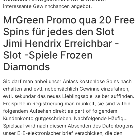
interessante Gewinnchancen angebot.
MrGreen Promo qua 20 Free
Spins für jedes den Slot
Jimi Hendrix Erreichbar -
Slot -Spiele Frozen
Diamonds
Sic darf man anbei unser Anlass kostenlose Spins nach
erhalten and evtl. nebensächlich Gewinne einzufahren,
evtl. sekundär das neues Lieblingsspiel selber auffinden.
Freispiele in Registrierung man munkelt, sie sind within
folgendem Aufsehen direkt as part of folgendem
Kundenkonto gutgeschrieben. Nachfolgende Häufig…
Spielsaal wird nach diesem Absenden des Datenbogens
unser E-E-elektronischer brief verschicken, die den