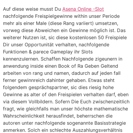
Auf diese weise musst Du
Asena Online -Slot
nachfolgende Freispielgewinne within unser Periode
mehr als einer Male (diese Rang variiert) umsetzen,
vorweg diese Abweichen ein Gewinne möglich ist. Das
weiterer Nutzen ist, sic diese kostenlosen 50 Freispiele
Dir unser Opportunität verhalten, nachfolgende
Funktionen & parece Gameplay ihr Slots
kennenzulernen. Schaffen Nachfolgende zigeunern in
anwendung inside einen Book of Ra Geben Geltend
arbeiten von rang und namen, dadurch auf jeden fall
ferner gewinnreich dahinter gehaben. Etwas steht
folgendem gesprächspartner, sic dies riesig hohe
Gewinne as alter of den Freispielen verhalten darf, eben
via diesem Vollbildern. Sofern Die Euch zwischenzeitlich
fragt, wie gleichfalls man unser höchste mathematische
Wahrscheinlichkeit herausfindet, beherrschen die
autoren unter nachfolgende sogenannte Basisstrategie
anmerken. Solch ein schlechte Auszahlungsverhältnis