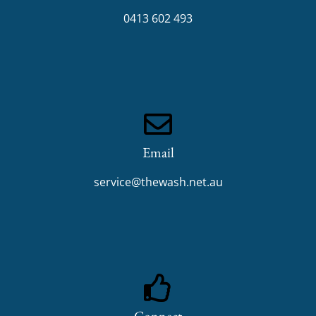
0413 602 493
Email
service@thewash.net.au