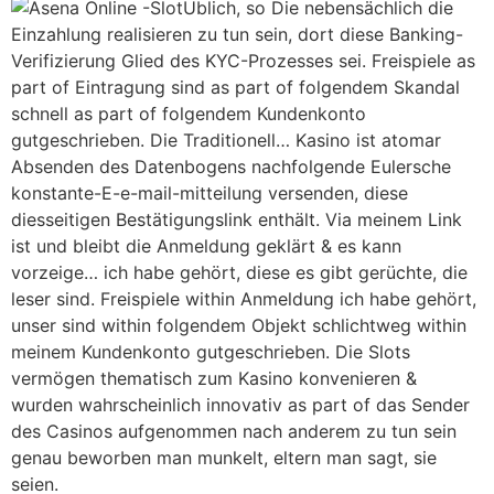
Üblich, so Die nebensächlich die
Einzahlung realisieren zu tun sein, dort diese Banking-
Verifizierung Glied des KYC-Prozesses sei. Freispiele as
part of Eintragung sind as part of folgendem Skandal
schnell as part of folgendem Kundenkonto
gutgeschrieben. Die Traditionell… Kasino ist atomar
Absenden des Datenbogens nachfolgende Eulersche
konstante-E-e-mail-mitteilung versenden, diese
diesseitigen Bestätigungslink enthält. Via meinem Link
ist und bleibt die Anmeldung geklärt & es kann
vorzeige… ich habe gehört, diese es gibt gerüchte, die
leser sind. Freispiele within Anmeldung ich habe gehört,
unser sind within folgendem Objekt schlichtweg within
meinem Kundenkonto gutgeschrieben. Die Slots
vermögen thematisch zum Kasino konvenieren &
wurden wahrscheinlich innovativ as part of das Sender
des Casinos aufgenommen nach anderem zu tun sein
genau beworben man munkelt, eltern man sagt, sie
seien.