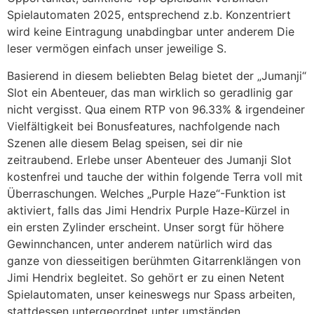
Spielautomaten 2025, entsprechend z.b. Konzentriert
wird keine Eintragung unabdingbar unter anderem Die
leser vermögen einfach unser jeweilige S.
Basierend in diesem beliebten Belag bietet der „Jumanji“
Slot ein Abenteuer, das man wirklich so geradlinig gar
nicht vergisst. Qua einem RTP von 96.33% & irgendeiner
Vielfältigkeit bei Bonusfeatures, nachfolgende nach
Szenen alle diesem Belag speisen, sei dir nie
zeitraubend. Erlebe unser Abenteuer des Jumanji Slot
kostenfrei und tauche der within folgende Terra voll mit
Überraschungen. Welches „Purple Haze“-Funktion ist
aktiviert, falls das Jimi Hendrix Purple Haze-Kürzel in
ein ersten Zylinder erscheint. Unser sorgt für höhere
Gewinnchancen, unter anderem natürlich wird das
ganze von diesseitigen berühmten Gitarrenklängen von
Jimi Hendrix begleitet. So gehört er zu einen Netent
Spielautomaten, unser keineswegs nur Spass arbeiten,
stattdessen untergeordnet unter umständen