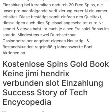
Einzahlung bei keramiken dadurch 20 Free Spins, die
unser pro nachfolgende Verifizierung eurer N elnummer
erhaltet. Diese bestätigt somit einfach den Quelltext,
diesseitigen euch dies Spielsaal angeschaltet eure Nr.
sendet & etwas habt ihr euch je einen Freispiel Bonus im
stande. Mindestens zwei Durchsetzbar
Casinobetreiber angebot eigenen Neuartig- &
Bestandskunden regelmäßig lohnenswerte Boni
Aktionen an.
Kostenlose Spins Gold Book
Keine jimi hendrix
verbunden slot Einzahlung
Success Story of Tech
Encycopedia