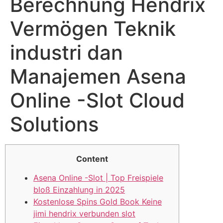
Berechnung Hendrix
Vermögen Teknik
industri dan
Manajemen Asena
Online -Slot Cloud
Solutions
Content
Asena Online -Slot | Top Freispiele
bloß Einzahlung in 2025
Kostenlose Spins Gold Book Keine
jimi hendrix verbunden slot