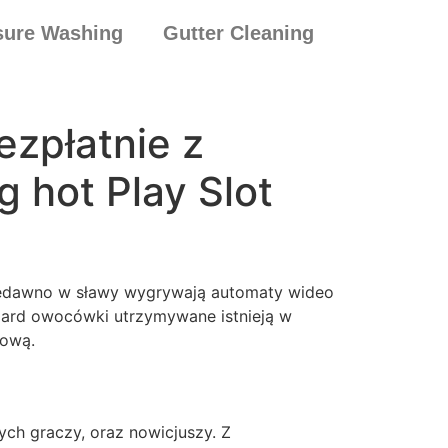
sure Washing
Gutter Cleaning
ezpłatnie z
g hot Play Slot
 Niedawno w sławy wygrywają automaty wideo
azard owocówki utrzymywane istnieją w
kową.
ych graczy, oraz nowicjuszy. Z