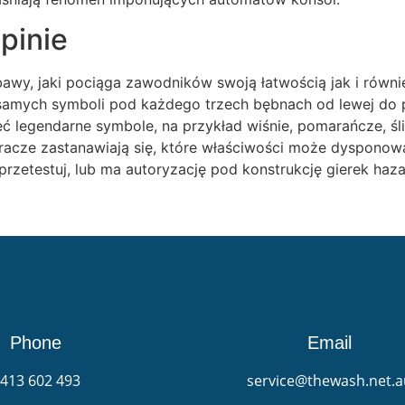
pinie
bawy, jaki pociąga zawodników swoją łatwością jak i rów
 samych symboli pod każdego trzech bębnach od lewej do p
 legendarne symbole, na przykład wiśnie, pomarańcze, śliw
racze zastanawiają się, które właściwości może dysponow
rzetestuj, lub ma autoryzację pod konstrukcję gierek haz
Phone
Email
413 602 493
service@thewash.net.a