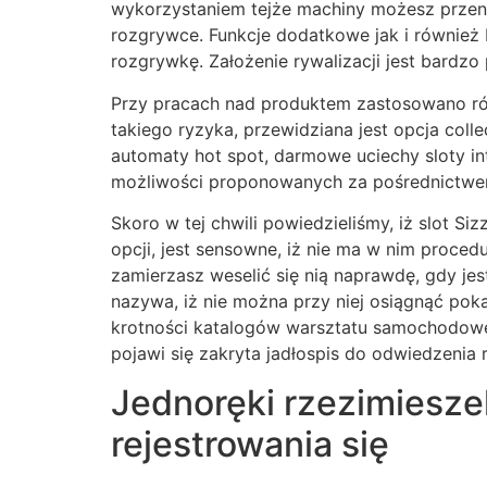
wykorzystaniem tejże machiny możesz przeni
rozgrywce. Funkcje dodatkowe jak i również b
rozgrywkę. Założenie rywalizacji jest bardzo
Przy pracach nad produktem zastosowano równ
takiego ryzyka, przewidziana jest opcja coll
automaty hot spot, darmowe uciechy sloty int
możliwości proponowanych za pośrednictwem
Skoro w tej chwili powiedzieliśmy, iż slot 
opcji, jest sensowne, iż nie ma w nim proced
zamierzasz weselić się nią naprawdę, gdy jes
nazywa, iż nie można przy niej osiągnąć po
krotności katalogów warsztatu samochodowego
pojawi się zakryta jadłospis do odwiedzenia 
Jednoręki rzezimiesze
rejestrowania się