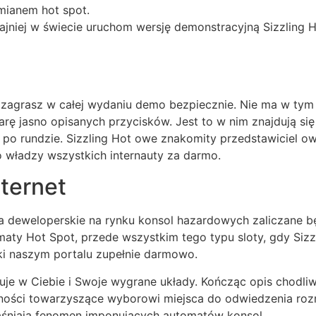
mianem hot spot.
ajniej w świecie uruchom wersję demonstracyjną Sizzling 
eż zagrasz w całej wydaniu demo bezpiecznie. Nie ma w 
parę jasno opisanych przycisków. Jest to w nim znajdują się
o rundzie. Sizzling Hot owe znakomity przedstawiciel ow
do władzy wszystkich internauty za darmo.
nternet
a deweloperskie na rynku konsol hazardowych zaliczane bę
ty Hot Spot, przede wszystkim tego typu sloty, gdy Sizzl
ki naszym portalu zupełnie darmowo.
je w Ciebie i Swoje wygrane układy. Kończąc opis chodliw
wności towarzyszące wyborowi miejsca do odwiedzenia roz
aśniają fenomen imponujących automatów konsol.