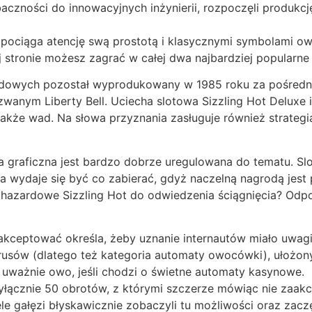
czności do innowacyjnych inżynierii, rozpoczęli produkc
 pociąga atencję swą prostotą i klasycznymi symbolami 
zej stronie możesz zagrać w całej dwa najbardziej popularn
ardowych pozostał wyprodukowany w 1985 roku za pośred
wanym Liberty Bell. Uciecha slotowa Sizzling Hot Deluxe 
 także wad. Na słowa przyznania zasługuje również strateg
 graficzna jest bardzo dobrze uregulowana do tematu. Slo
 wydaje się być co zabierać, gdyż naczelną nagrodą jest p
hazardowe Sizzling Hot do odwiedzenia ściągnięcia? Odpow
kceptować określa, żeby uznanie internautów miało uwag
trusów (dlatego też kategoria automaty owocówki), ułożo
i uważnie owo, jeśli chodzi o świetne automaty kasynowe.
i wyłącznie 50 obrotów, z którymi szczerze mówiąc nie zaak
e gałęzi błyskawicznie zobaczyli tu możliwości oraz zaczę