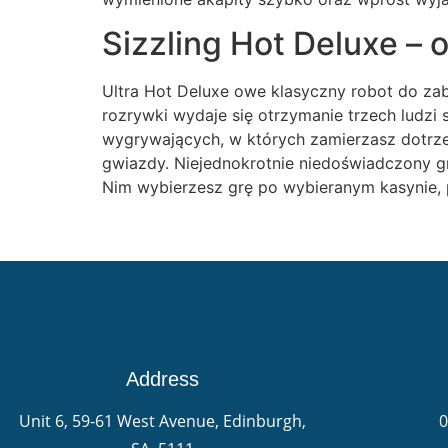
Sizzling Hot Deluxe – o
Ultra Hot Deluxe owe klasyczny robot do za
rozrywki wydaje się otrzymanie trzech ludzi
wygrywających, w których zamierzasz dotrzeć
gwiazdy. Niejednokrotnie niedoświadczony g
Nim wybierzesz grę po wybieranym kasynie, p
Address
Unit 6, 59-61 West Avenue, Edinburgh,
0