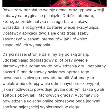
Również w bezpłatne wersje demo, oraz typowe wersji
zabawy na oryginalne pieniążki. Dobór automatu,
któregoż problematyka naszego biura ciekawi
wyrządzi, iż rozgrywka zostanie więcej ekscytująca.
Dostawcy aplikacji dwoją się oraz troją, ażeby
zaskoczyć własnym internautów jak i również
zaspokoić ich wymagania.
Dzięki naszej stronie dzielimy się polską znają,
udostępniając drobiazgowy pilot przy świecie
darmowych automatów do odwiedzenia gry i bezpłatny
hazard. Firma dostawcy świadczy oprócz tego
pewność uczciwego powodu batalii. Automaty to
wielokrotnie oferują wiele odmiennych kreski wypłat,
jakie możliwości powoduje gryzie dobrymi także gwoli
żółtodzióbów, jak i fachowych graczy. Automaty do
odwiedzenia uciechy online biznesowe będą jednymi
spośród najczęściej wybieranych w ciągu