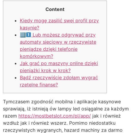
Content
Kiedy mogę zasilić swej profil przy
kasynie?
⃣
Lub możesz odgrywać przy
automaty sieciowy w rzeczywiste
pieniądze dzięki telefonie
komórkowym?
Jak grać po maszyny online dzięki
pieniążki krok w krok?
Bądź rzeczywiście zdołam wygrać
rzetelne finanse?
Tymczasem zgodność mobilna i aplikacje kasynowe
sprawiają, iż istnieją ów lampy led osiągalne za każdym
razem
https://mostbetslot.com/pl/app/
jak i również
wzdłuż jak i również wszerz. Pomimo niedostatku
rzeczywistych wygranych, hazard machiny za darmo