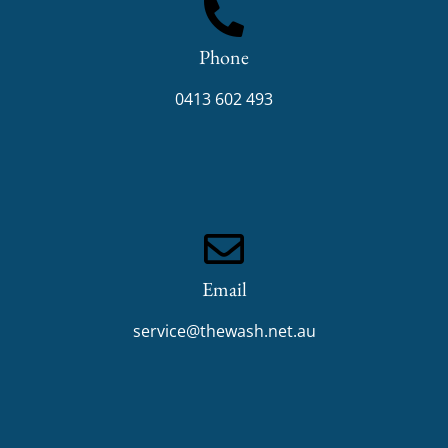
Phone
0413 602 493
Email
service@thewash.net.au