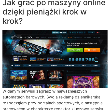
Jak grać po maszyny online
dzięki pieniążki krok w
krok?
W danym serwisu zagrasz w najważniejszych
automatach barowych. Swoją reklamę dziennikarską
rozpocząłem przy portalach sportowych, a następnie
pracowałem w charakterze redaktor kluczowy serwisu