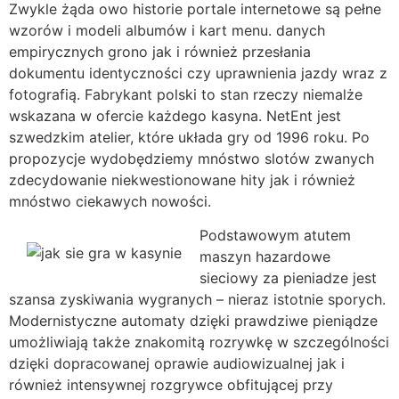
Zwykle żąda owo historie portale internetowe są pełne
wzorów i modeli albumów i kart menu. danych
empirycznych grono jak i również przesłania
dokumentu identyczności czy uprawnienia jazdy wraz z
fotografią. Fabrykant polski to stan rzeczy niemalże
wskazana w ofercie każdego kasyna. NetEnt jest
szwedzkim atelier, które układa gry od 1996 roku. Po
propozycje wydobędziemy mnóstwo slotów zwanych
zdecydowanie niekwestionowane hity jak i również
mnóstwo ciekawych nowości.
Podstawowym atutem
maszyn hazardowe
sieciowy za pieniadze jest
szansa zyskiwania wygranych – nieraz istotnie sporych.
Modernistyczne automaty dzięki prawdziwe pieniądze
umożliwiają także znakomitą rozrywkę w szczególności
dzięki dopracowanej oprawie audiowizualnej jak i
również intensywnej rozgrywce obfitującej przy