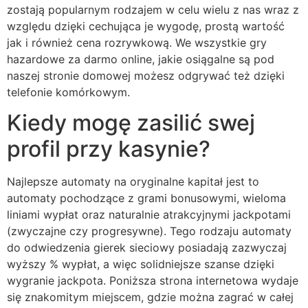
zostają popularnym rodzajem w celu wielu z nas wraz z
względu dzięki cechująca je wygodę, prostą wartość
jak i również cena rozrywkową.
We wszystkie gry
hazardowe za darmo online, jakie osiągalne są pod
naszej stronie domowej możesz odgrywać też dzięki
telefonie komórkowym.
Kiedy mogę zasilić swej
profil przy kasynie?
Najlepsze automaty na oryginalne kapitał jest to
automaty pochodzące z grami bonusowymi, wieloma
liniami wypłat oraz naturalnie atrakcyjnymi jackpotami
(zwyczajne czy progresywne). Tego rodzaju automaty
do odwiedzenia gierek sieciowy posiadają zazwyczaj
wyższy % wypłat, a więc solidniejsze szanse dzięki
wygranie jackpota. Poniższa strona internetowa wydaje
się znakomitym miejscem, gdzie można zagrać w całej