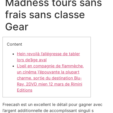
Madness tours sans
frais sans classe
Gear
Content
Hein revoilà l’allégresse de tabler
lors de’âge aval
L’oeil en compagnie de flammèche,
un cinéma )’épouvante la plupart
charme, sortie du destination Blu-
Ray, 2DVD mien 12 mars de Rimini
Editions
Freecash est un excellent le détail pour gagner avec
l’argent additionnelle de accomplissant singuli s