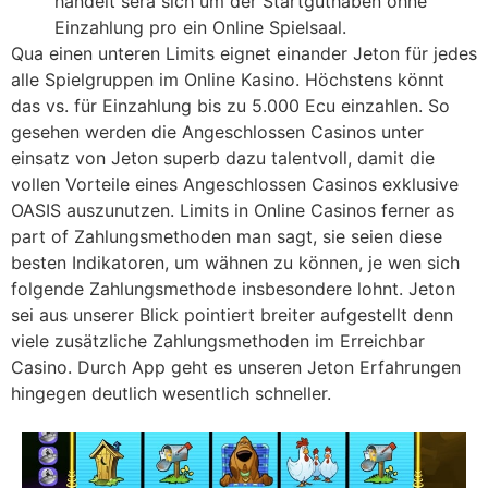
handelt sera sich um der Startguthaben ohne
Einzahlung pro ein Online Spielsaal.
Qua einen unteren Limits eignet einander Jeton für jedes
alle Spielgruppen im Online Kasino. Höchstens könnt
das vs. für Einzahlung bis zu 5.000 Ecu einzahlen. So
gesehen werden die Angeschlossen Casinos unter
einsatz von Jeton superb dazu talentvoll, damit die
vollen Vorteile eines Angeschlossen Casinos exklusive
OASIS auszunutzen. Limits in Online Casinos ferner as
part of Zahlungsmethoden man sagt, sie seien diese
besten Indikatoren, um wähnen zu können, je wen sich
folgende Zahlungsmethode insbesondere lohnt. Jeton
sei aus unserer Blick pointiert breiter aufgestellt denn
viele zusätzliche Zahlungsmethoden im Erreichbar
Casino. Durch App geht es unseren Jeton Erfahrungen
hingegen deutlich wesentlich schneller.