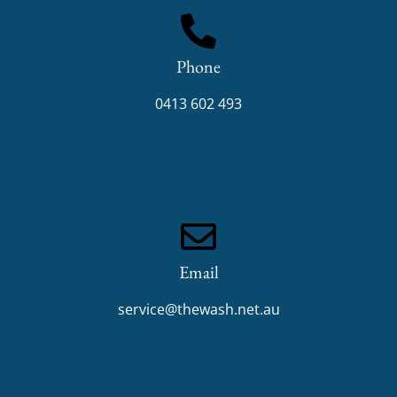
Phone
0413 602 493
Email
service@thewash.net.au