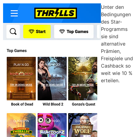
Unter den
Bedingungen
des Star-
Programms
sie sind
alternative
Prämien,
Freispiele und
Cashback so
weit wie 10 %
erteilen.