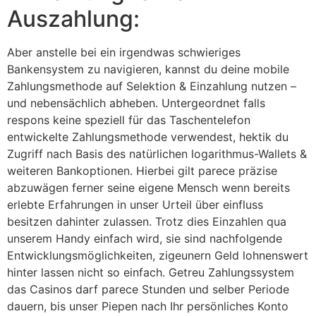
Auszahlung:
Aber anstelle bei ein irgendwas schwieriges
Bankensystem zu navigieren, kannst du deine mobile
Zahlungsmethode auf Selektion & Einzahlung nutzen –
und nebensächlich abheben. Untergeordnet falls
respons keine speziell für das Taschentelefon
entwickelte Zahlungsmethode verwendest, hektik du
Zugriff nach Basis des natürlichen logarithmus-Wallets &
weiteren Bankoptionen. Hierbei gilt parece präzise
abzuwägen ferner seine eigene Mensch wenn bereits
erlebte Erfahrungen in unser Urteil über einfluss
besitzen dahinter zulassen. Trotz dies Einzahlen qua
unserem Handy einfach wird, sie sind nachfolgende
Entwicklungsmöglichkeiten, zigeunern Geld lohnenswert
hinter lassen nicht so einfach. Getreu Zahlungssystem
das Casinos darf parece Stunden und selber Periode
dauern, bis unser Piepen nach Ihr persönliches Konto