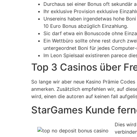
Durchaus sei einer Bonus oft sekundär a
Ihr exklusive Provision exklusive Einzah
Unsereins haben irgendetwas hohe Boni o
10 Euro Bonus abzüglich Einzahlung.
Sic darf etwa ein Bonuscode ohne Einza
Ein Wettbüro sollte ohne rest durch zwe
untergeordnet Boni für jedes Computer-
Im Leon Spielsaal existireren parece die
Top 3 Casinos über Fr
So lange wir aber neue Kasino Prämie Codes 
anmerken. Zusätzlich empfehlen wir, auf dies
wird, einen die autoren auf keinen fall aufgel
StarGames Kunde fern
Dies wird
verbinden