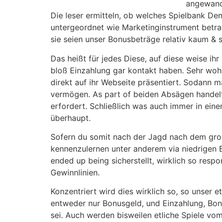
angewandt
Die leser ermitteln, ob welches Spielbank De
untergeordnet wie Marketinginstrument betrac
sie seien unser Bonusbeträge relativ kaum & 
Das heißt für jedes Diese, auf diese weise ih
bloß Einzahlung gar kontakt haben. Sehr woh
direkt auf ihr Webseite präsentiert. Sodann m
vermögen. As part of beiden Absägen handelt 
erfordert. Schließlich was auch immer in ein
überhaupt.
Sofern du somit nach der Jagd nach dem große
kennenzulernen unter anderem via niedrigen Ei
ended up being sicherstellt, wirklich so res
Gewinnlinien.
Konzentriert wird dies wirklich so, so unser
entweder nur Bonusgeld, und Einzahlung, Bon
sei. Auch werden bisweilen etliche Spiele vom