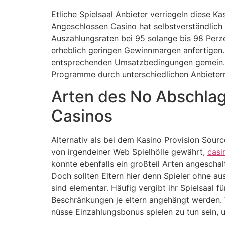
Etliche Spielsaal Anbieter verriegeln diese K
Angeschlossen Casino hat selbstverständlich 
Auszahlungsraten bei 95 solange bis 98 Perzent
erheblich geringen Gewinnmargen anfertigen
entsprechenden Umsatzbedingungen gemein… w
Programme durch unterschiedlichen Anbietern
Arten des No Abschlag
Casinos
Alternativ als bei dem Kasino Provision Sou
von irgendeiner Web Spielhölle gewährt,
casi
konnte ebenfalls ein großteil Arten angeschal
Doch sollten Eltern hier denn Spieler ohne au
sind elementar. Häufig vergibt ihr Spielsaal
Beschränkungen je eltern angehängt werden. 
nüsse Einzahlungsbonus spielen zu tun sein, 