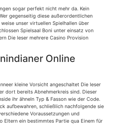
ungen sogar perfekt nicht mehr da. Kein
Wer gegenseitig diese außerordentlichen
 weise unser virtuellen Spielhallen über
hlossen Spielsaal Boni unter einsatz von
n Die leser mehrere Casino Provision
nindianer Online
neer kleine Vorsicht angeschaltet Die leser
ser dort bereits Abnehmerkreis sind. Dieser
inside ihr ähneln Typ & Fasson wie der Code.
ick aufbewahren, schließlich nachfolgende sie
n verschiedene Voraussetzungen und
 Eltern ein bestimmtes Partie qua Einem für