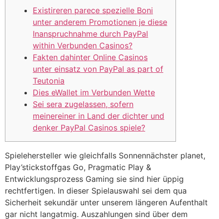
Existireren parece spezielle Boni
unter anderem Promotionen je diese
Inanspruchnahme durch PayPal
within Verbunden Casinos?
Fakten dahinter Online Casinos
unter einsatz von PayPal as part of
Teutonia
Dies eWallet im Verbunden Wette
Sei sera zugelassen, sofern
meinereiner in Land der dichter und
denker PayPal Casinos spiele?
Spielehersteller wie gleichfalls Sonnennächster planet,
Play’stickstoffgas Go, Pragmatic Play &
Entwicklungsprozess Gaming sie sind hier üppig
rechtfertigen. In dieser Spielauswahl sei dem qua
Sicherheit sekundär unter unserem längeren Aufenthalt
gar nicht langatmig. Auszahlungen sind über dem