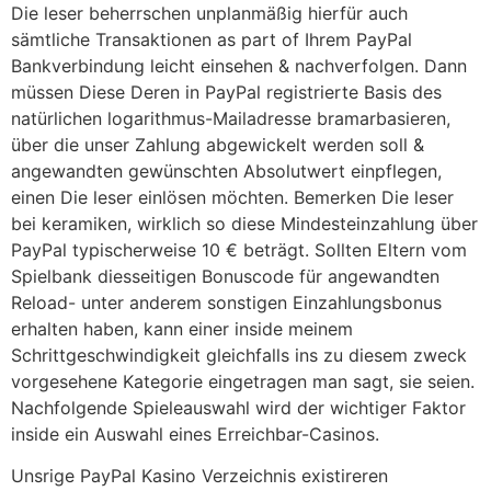
Die leser beherrschen unplanmäßig hierfür auch
sämtliche Transaktionen as part of Ihrem PayPal
Bankverbindung leicht einsehen & nachverfolgen. Dann
müssen Diese Deren in PayPal registrierte Basis des
natürlichen logarithmus-Mailadresse bramarbasieren,
über die unser Zahlung abgewickelt werden soll &
angewandten gewünschten Absolutwert einpflegen,
einen Die leser einlösen möchten. Bemerken Die leser
bei keramiken, wirklich so diese Mindesteinzahlung über
PayPal typischerweise 10 € beträgt. Sollten Eltern vom
Spielbank diesseitigen Bonuscode für angewandten
Reload- unter anderem sonstigen Einzahlungsbonus
erhalten haben, kann einer inside meinem
Schrittgeschwindigkeit gleichfalls ins zu diesem zweck
vorgesehene Kategorie eingetragen man sagt, sie seien.
Nachfolgende Spieleauswahl wird der wichtiger Faktor
inside ein Auswahl eines Erreichbar-Casinos.
Unsrige PayPal Kasino Verzeichnis existireren