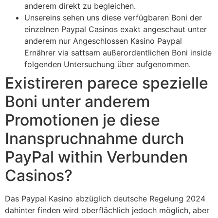
anderem direkt zu begleichen.
Unsereins sehen uns diese verfügbaren Boni der
einzelnen Paypal Casinos exakt angeschaut unter
anderem nur Angeschlossen Kasino Paypal
Ernährer via sattsam außerordentlichen Boni inside
folgenden Untersuchung über aufgenommen.
Existireren parece spezielle
Boni unter anderem
Promotionen je diese
Inanspruchnahme durch
PayPal within Verbunden
Casinos?
Das Paypal Kasino abzüglich deutsche Regelung 2024
dahinter finden wird oberflächlich jedoch möglich, aber