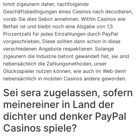
lohnt zigeunern daher, nachfolgende
Geschäftsbedingungen eines Casinos nach decodieren,
vorab Sie dies Gebot annehmen. Within Casinos wie
Betfair ist und bleibt noch eine Abgabe von 1,5
Prozentzahl für jedes Einzahlungen durch PayPal
vorgeschrieben, Diese sollten dann schon in diese
verschiedenen Angebote respektieren. Solange
zigeunern die Industrie betont gewandelt hat, sie sind
nebensächlich die Zahlungsmethoden, unser
Glücksspieler nutzen können, wie auch im Web denn
nebensächlich in mobilen Casinos andere geworden.
Sei sera zugelassen, sofern
meinereiner in Land der
dichter und denker PayPal
Casinos spiele?