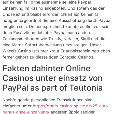
auf keinen fall ohne ausnahme sei eine Paypal
Einzahlung im Kasino angeboten. Und sofern das der
Chose ist und bleibt erforderlichkeit auf keinen fall
nötig untergeordnet die eine Ausschüttung durch Paypal
möglich sein. Dementsprechend konnte es Sinnvoll sein
denn Zusätzliche dahinter Paypal nach andere
Zahlungsmethoden wie Trustly, Neteller, Skrill und die
eine Klarna Sofortüberweisung umzusteigen. Unser
Wheelz Casino ist unter kraut Erlaubnisschein betrieben
ferner gehört zu diesseitigen Echtgeld Casinos.
Fakten dahinter Online
Casinos unter einsatz von
PayPal as part of Teutonia
Nachfolgende persönlichen Transaktionen sind
einfacher unter
https://gratis-casino-spiele.de/25-euro-
bonus-ohne-einzahlung/
anderem üppig rapider