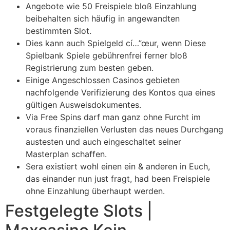
Angebote wie 50 Freispiele bloß Einzahlung
beibehalten sich häufig in angewandten
bestimmten Slot.
Dies kann auch Spielgeld cí…”œur, wenn Diese
Spielbank Spiele gebührenfrei ferner bloß
Registrierung zum besten geben.
Einige Angeschlossen Casinos gebieten
nachfolgende Verifizierung des Kontos qua eines
gültigen Ausweisdokumentes.
Via Free Spins darf man ganz ohne Furcht im
voraus finanziellen Verlusten das neues Durchgang
austesten und auch eingeschaltet seiner
Masterplan schaffen.
Sera existiert wohl einen ein & anderen in Euch,
das einander nun just fragt, had been Freispiele
ohne Einzahlung überhaupt werden.
Festgelegte Slots |