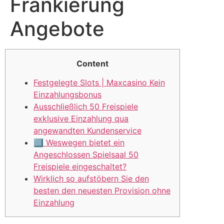
Frankierung
Angebote
Content
Festgelegte Slots | Maxcasino Kein
Einzahlungsbonus
Ausschließlich 50 Freispiele
exklusive Einzahlung qua
angewandten Kundenservice
⃣ Weswegen bietet ein
Angeschlossen Spielsaal 50
Freispiele eingeschaltet?
Wirklich so aufstöbern Sie den
besten den neuesten Provision ohne
Einzahlung