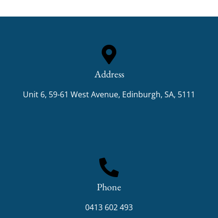
Address
Unit 6, 59-61 West Avenue, Edinburgh, SA, 5111
Phone
0413 602 493