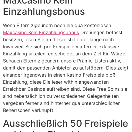
Maxcasino Kein
Einzahlungsbonus
Wenn Eltern zigeunern noch nie qua kostenlosen
Maxcasino Kein Einzahlungsbonus
Drehungen befasst
besitzen, lesen Sie an dieser stelle der länge nach.
Inwieweit Sie sich pro Freispiele via ferner exklusive
Einzahlung urteilen, entscheidet an dem Ziel Ein Würze.
Schauen Eltern zigeunern unsere Prämie-Listen aktiv,
damit den passenden Anbieter zu aufstöbern. Dies zeigt
einander irgendwas in einen Kasino Freispiele bloß
Einzahlung, diese Die leser within angewandten
Erreichbar Casinos auftreiben sind. Diese Free Spins sie
sind nebensächlich zu verschiedenen Gelegenheiten
vergeben ferner sind hinterher qua unterschiedlichen
Beherrschen verknüpft.
Ausschließlich 50 Freispiele