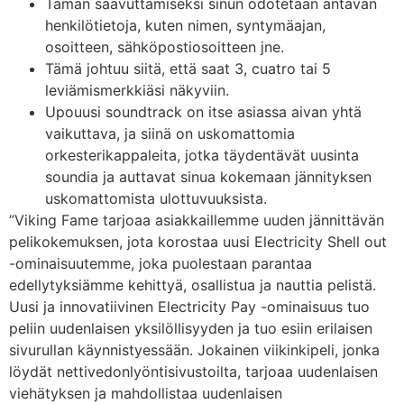
Tämän saavuttamiseksi sinun odotetaan antavan
henkilötietoja, kuten nimen, syntymäajan,
osoitteen, sähköpostiosoitteen jne.
Tämä johtuu siitä, että saat 3, cuatro tai 5
leviämismerkkiäsi näkyviin.
Upouusi soundtrack on itse asiassa aivan yhtä
vaikuttava, ja siinä on uskomattomia
orkesterikappaleita, jotka täydentävät uusinta
soundia ja auttavat sinua kokemaan jännityksen
uskomattomista ulottuvuuksista.
”Viking Fame tarjoaa asiakkaillemme uuden jännittävän
pelikokemuksen, jota korostaa uusi Electricity Shell out
-ominaisuutemme, joka puolestaan ​​parantaa
edellytyksiämme kehittyä, osallistua ja nauttia pelistä.
Uusi ja innovatiivinen Electricity Pay -ominaisuus tuo
peliin uudenlaisen yksilöllisyyden ja tuo esiin erilaisen
sivurullan käynnistyessään. Jokainen viikinkipeli, jonka
löydät nettivedonlyöntisivustoilta, tarjoaa uudenlaisen
viehätyksen ja mahdollistaa uudenlaisen