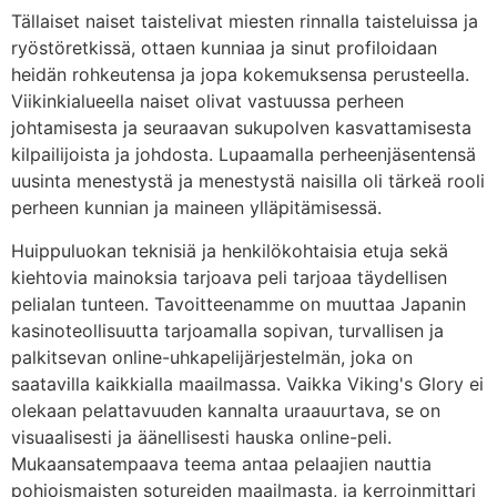
Tällaiset naiset taistelivat miesten rinnalla taisteluissa ja
ryöstöretkissä, ottaen kunniaa ja sinut profiloidaan
heidän rohkeutensa ja jopa kokemuksensa perusteella.
Viikinkialueella naiset olivat vastuussa perheen
johtamisesta ja seuraavan sukupolven kasvattamisesta
kilpailijoista ja johdosta. Lupaamalla perheenjäsentensä
uusinta menestystä ja menestystä naisilla oli tärkeä rooli
perheen kunnian ja maineen ylläpitämisessä.
Huippuluokan teknisiä ja henkilökohtaisia ​​etuja sekä
kiehtovia mainoksia tarjoava peli tarjoaa täydellisen
pelialan tunteen. Tavoitteenamme on muuttaa Japanin
kasinoteollisuutta tarjoamalla sopivan, turvallisen ja
palkitsevan online-uhkapelijärjestelmän, joka on
saatavilla kaikkialla maailmassa. Vaikka Viking's Glory ei
olekaan pelattavuuden kannalta uraauurtava, se on
visuaalisesti ja äänellisesti hauska online-peli.
Mukaansatempaava teema antaa pelaajien nauttia
pohjoismaisten sotureiden maailmasta, ja kerroinmittari