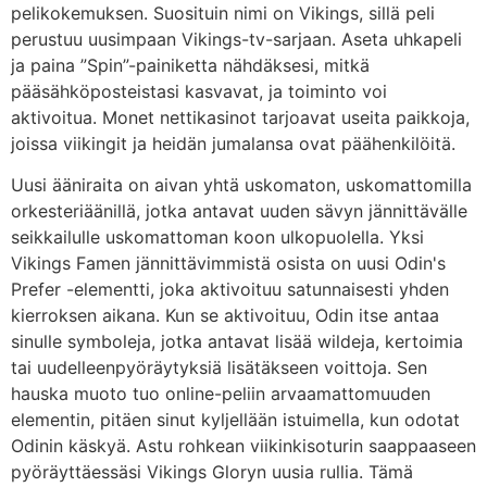
pelikokemuksen. Suosituin nimi on Vikings, sillä peli
perustuu uusimpaan Vikings-tv-sarjaan. Aseta uhkapeli
ja paina ”Spin”-painiketta nähdäksesi, mitkä
pääsähköposteistasi kasvavat, ja toiminto voi
aktivoitua. Monet nettikasinot tarjoavat useita paikkoja,
joissa viikingit ja heidän jumalansa ovat päähenkilöitä.
Uusi ääniraita on aivan yhtä uskomaton, uskomattomilla
orkesteriäänillä, jotka antavat uuden sävyn jännittävälle
seikkailulle uskomattoman koon ulkopuolella. Yksi
Vikings Famen jännittävimmistä osista on uusi Odin's
Prefer -elementti, joka aktivoituu satunnaisesti yhden
kierroksen aikana. Kun se aktivoituu, Odin itse antaa
sinulle symboleja, jotka antavat lisää wildeja, kertoimia
tai uudelleenpyöräytyksiä lisätäkseen voittoja. Sen
hauska muoto tuo online-peliin arvaamattomuuden
elementin, pitäen sinut kyljellään istuimella, kun odotat
Odinin käskyä. Astu rohkean viikinkisoturin saappaaseen
pyöräyttäessäsi Vikings Gloryn uusia rullia. Tämä