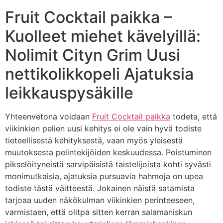
Fruit Cocktail paikka –
Kuolleet miehet kävelyillä:
Nolimit Cityn Grim Uusi
nettikolikkopeli Ajatuksia
leikkauspysäkille
Yhteenvetona voidaan
Fruit Cocktail paikka
todeta, että
viikinkien pelien uusi kehitys ei ole vain hyvä todiste
tieteellisestä kehityksestä, vaan myös yleisestä
muutoksesta pelintekijöiden keskuudessa. Poistuminen
pikselöityneistä sarvipäisistä taistelijoista kohti syvästi
monimutkaisia, ajatuksia pursuavia hahmoja on upea
todiste tästä väitteestä. Jokainen näistä satamista
tarjoaa uuden näkökulman viikinkien perinteeseen,
varmistaen, että olitpa sitten kerran salamaniskun