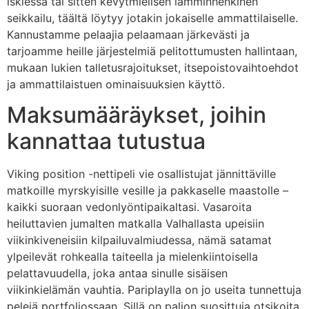
iskiessä tai sitten kevytmielisen lämminhenkinen
seikkailu, täältä löytyy jotakin jokaiselle ammattilaiselle.
Kannustamme pelaajia pelaamaan järkevästi ja
tarjoamme heille järjestelmiä pelitottumusten hallintaan,
mukaan lukien talletusrajoitukset, itsepoistovaihtoehdot
ja ammattilaistuen ominaisuuksien käyttö.
Maksumääräykset, joihin
kannattaa tutustua
Viking position -nettipeli vie osallistujat jännittäville
matkoille myrskyisille vesille ja pakkaselle maastolle –
kaikki suoraan vedonlyöntipaikaltasi. Vasaroita
heiluttavien jumalten matkalla Valhallasta upeisiin
viikinkiveneisiin kilpailuvalmiudessa, nämä satamat
ylpeilevät rohkealla taiteella ja mielenkiintoisella
pelattavuudella, joka antaa sinulle sisäisen
viikinkielämän vauhtia. Pariplaylla on jo useita tunnettuja
pelejä portfoliossaan. Sillä on paljon suosittuja otsikoita,