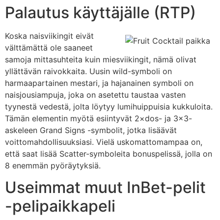
Palautus käyttäjälle (RTP)
Koska naisviikingit eivät
välttämättä ole saaneet
samoja mittasuhteita kuin miesviikingit, nämä olivat
yllättävän raivokkaita. Uusin wild-symboli on
harmaapartainen mestari, ja hajanainen symboli on
naisjousiampuja, joka on asetettu taustaa vasten
tyynestä vedestä, jolta löytyy lumihuippuisia kukkuloita.
Tämän elementin myötä esiintyvät 2×dos- ja 3×3-
askeleen Grand Signs -symbolit, jotka lisäävät
voittomahdollisuuksiasi. Vielä uskomattomampaa on,
että saat lisää Scatter-symboleita bonuspelissä, jolla on
8 enemmän pyöräytyksiä.
Useimmat muut InBet-pelit
-pelipaikkapeli