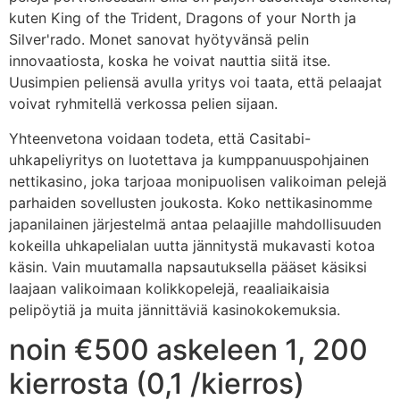
kuten King of the Trident, Dragons of your North ja
Silver'rado. Monet sanovat hyötyvänsä pelin
innovaatiosta, koska he voivat nauttia siitä itse.
Uusimpien peliensä avulla yritys voi taata, että pelaajat
voivat ryhmitellä verkossa pelien sijaan.
Yhteenvetona voidaan todeta, että Casitabi-
uhkapeliyritys on luotettava ja kumppanuuspohjainen
nettikasino, joka tarjoaa monipuolisen valikoiman pelejä
parhaiden sovellusten joukosta. Koko nettikasinomme
japanilainen järjestelmä antaa pelaajille mahdollisuuden
kokeilla uhkapelialan uutta jännitystä mukavasti kotoa
käsin. Vain muutamalla napsautuksella pääset käsiksi
laajaan valikoimaan kolikkopelejä, reaaliaikaisia ​​
pelipöytiä ja muita jännittäviä kasinokokemuksia.
noin €500 askeleen 1, 200
kierrosta (0,1 /kierros)