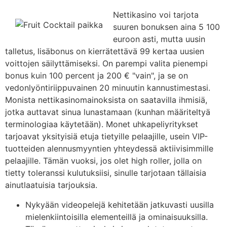
Nettikasino voi tarjota
suuren bonuksen aina 5 100
euroon asti, mutta uusin
talletus, lisäbonus on kierrätettävä 99 kertaa uusien
voittojen säilyttämiseksi. On parempi valita pienempi
bonus kuin 100 percent ja 200 € "vain", ja se on
vedonlyöntiriippuvainen 20 minuutin kannustimestasi.
Monista nettikasinomainoksista on saatavilla ihmisiä,
jotka auttavat sinua lunastamaan (kunhan määriteltyä
terminologiaa käytetään). Monet uhkapeliyritykset
tarjoavat yksityisiä etuja tietyille pelaajille, usein VIP-
tuotteiden alennusmyyntien yhteydessä aktiivisimmille
pelaajille. Tämän vuoksi, jos olet high roller, jolla on
tietty toleranssi kulutuksiisi, sinulle tarjotaan tällaisia ​​
ainutlaatuisia tarjouksia.
Nykyään videopelejä kehitetään jatkuvasti uusilla
mielenkiintoisilla elementeillä ja ominaisuuksilla.