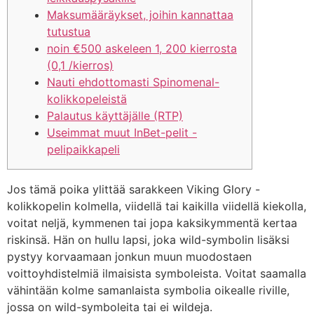
Maksumääräykset, joihin kannattaa
tutustua
noin €500 askeleen 1, 200 kierrosta
(0,1 /kierros)
Nauti ehdottomasti Spinomenal-
kolikkopeleistä
Palautus käyttäjälle (RTP)
Useimmat muut InBet-pelit -
pelipaikkapeli
Jos tämä poika ylittää sarakkeen Viking Glory -
kolikkopelin kolmella, viidellä tai kaikilla viidellä kiekolla,
voitat neljä, kymmenen tai jopa kaksikymmentä kertaa
riskinsä. Hän on hullu lapsi, joka wild-symbolin lisäksi
pystyy korvaamaan jonkun muun muodostaen
voittoyhdistelmiä ilmaisista symboleista.
Voitat saamalla
vähintään kolme samanlaista symbolia oikealle riville,
jossa on wild-symboleita tai ei wildeja.