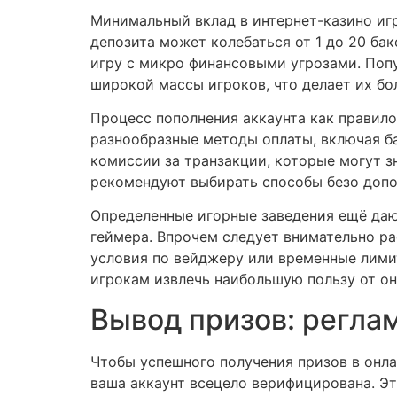
Минимальный вклад в интернет-казино игр
депозита может колебаться от 1 до 20 ба
игру с микро финансовыми угрозами. Поп
широкой массы игроков, что делает их бо
Процесс пополнения аккаунта как правило
разнообразные методы оплаты, включая б
комиссии за транзакции, которые могут 
рекомендуют выбирать способы безо допо
Определенные игорные заведения ещё даю
геймера. Впрочем следует внимательно р
условия по вейджеру или временные лими
игрокам извлечь наибольшую пользу от он
Вывод призов: регла
Чтобы успешного получения призов в онла
ваша аккаунт всецело верифицирована. Э