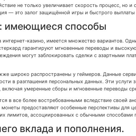
йствие не только увеличивает скорость процесс, но и 
ция — это залог защищённой игры и быстрого выплаты
а: имеющиеся способы
 в интернет-казино, имеется множество вариантов. Од
астеркард гарантируют мгновенные переводы и высокую
еждения могут заблокировать сделки с азартными пла
r, также широко распространены у геймеров. Данные се
ности в разглашения персональных данных. Эти услуги
а, включая умеренные сборы и мгновенные переводы ср
ся в все более востребованными вследствие своей ан
е монеты предоставляют особенные перспективы для це
их лимитов, ассоциированных с обычными способами 
го вклада и пополнения.