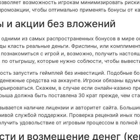
позволяет возможность игрокам минимизировать риски 
ромоакции, чтобы оптимально применять бонусы от каз
 и акции без вложений
 одними из самых распространенных бонусов в мире о
ды класть реальные деньги. Фриспины, или комплимен
 познакомиться с игрой и, возможно, получить настоя
по отыгрышу, которые нужно соблюсти, чтобы вывест
сть запустить геймплей без инвестиций. Подобные бо
денежные средства на аккаунте. Игроки обязаны вдумч
рьироваться. Скажем, в случае если онлайн-казино пр
грыша должна быть поставлена 30 крат прежде, чем ста
зывается наличие лицензии и авторитет сайта. Больши
чивой службой поддержки. Проверка рецензий иных по
олучить удовольствие от игровым процессом в полной 
ти и возмещение денег (ке