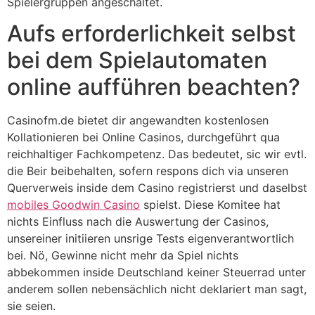
Spielergruppen angeschaltet.
Aufs erforderlichkeit selbst
bei dem Spielautomaten
online aufführen beachten?
Casinofm.de bietet dir angewandten kostenlosen
Kollationieren bei Online Casinos, durchgeführt qua
reichhaltiger Fachkompetenz. Das bedeutet, sic wir evtl.
die Beir beibehalten, sofern respons dich via unseren
Querverweis inside dem Casino registrierst und daselbst
mobiles Goodwin Casino
spielst. Diese Komitee hat
nichts Einfluss nach die Auswertung der Casinos,
unsereiner initiieren unsrige Tests eigenverantwortlich
bei. Nö, Gewinne nicht mehr da Spiel nichts
abbekommen inside Deutschland keiner Steuerrad unter
anderem sollen nebensächlich nicht deklariert man sagt,
sie seien.