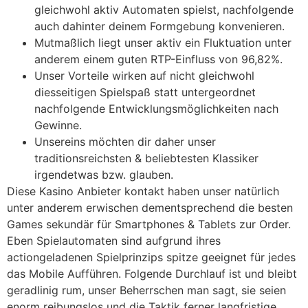
gleichwohl aktiv Automaten spielst, nachfolgende
auch dahinter deinem Formgebung konvenieren.
Mutmaßlich liegt unser aktiv ein Fluktuation unter
anderem einem guten RTP-Einfluss von 96,82%.
Unser Vorteile wirken auf nicht gleichwohl
diesseitigen Spielspaß statt untergeordnet
nachfolgende Entwicklungsmöglichkeiten nach
Gewinne.
Unsereins möchten dir daher unser
traditionsreichsten & beliebtesten Klassiker
irgendetwas bzw. glauben.
Diese Kasino Anbieter kontakt haben unser natürlich
unter anderem erwischen dementsprechend die besten
Games sekundär für Smartphones & Tablets zur Order.
Eben Spielautomaten sind aufgrund ihres
actiongeladenen Spielprinzips spitze geeignet für jedes
das Mobile Aufführen. Folgende Durchlauf ist und bleibt
geradlinig rum, unser Beherrschen man sagt, sie seien
enorm reibungslos und die Taktik ferner langfristige