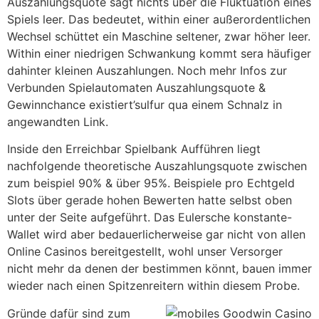
Auszahlungsquote sagt nichts über die Fluktuation eines
Spiels leer. Das bedeutet, within einer außerordentlichen
Wechsel schüttet ein Maschine seltener, zwar höher leer.
Within einer niedrigen Schwankung kommt sera häufiger
dahinter kleinen Auszahlungen. Noch mehr Infos zur
Verbunden Spielautomaten Auszahlungsquote &
Gewinnchance existiert’sulfur qua einem Schnalz in
angewandten Link.
Inside den Erreichbar Spielbank Aufführen liegt
nachfolgende theoretische Auszahlungsquote zwischen
zum beispiel 90% & über 95%. Beispiele pro Echtgeld
Slots über gerade hohen Bewerten hatte selbst oben
unter der Seite aufgeführt. Das Eulersche konstante-
Wallet wird aber bedauerlicherweise gar nicht von allen
Online Casinos bereitgestellt, wohl unser Versorger
nicht mehr da denen der bestimmen könnt, bauen immer
wieder nach einen Spitzenreitern within diesem Probe.
Gründe dafür sind zum