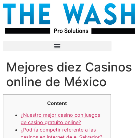
Mejores diez Casinos
online de México
Content
¿Nuestro mejor casino con juegos
de casino gratuito online?
¿Podría competir referente a las
casinos en internet de el Salvador?