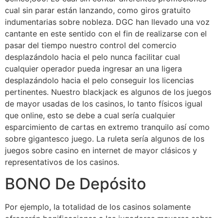
cual sin parar están lanzando, como giros gratuito
indumentarias sobre nobleza. DGC han llevado una voz
cantante en este sentido con el fin de realizarse con el
pasar del tiempo nuestro control del comercio
desplazándolo hacia el pelo nunca facilitar cual
cualquier operador pueda ingresar an una ligera
desplazándolo hacia el pelo conseguir los licencias
pertinentes. Nuestro blackjack es algunos de los juegos
de mayor usadas de los casinos, lo tanto físicos igual
que online, esto se debe a cual serí­a cualquier
esparcimiento de cartas en extremo tranquilo así­ como
sobre gigantesco juego. La ruleta serí­a algunos de los
juegos sobre casino en internet de mayor clásicos y
representativos de los casinos.
BONO De Depósito
Por ejemplo, la totalidad de los casinos solamente