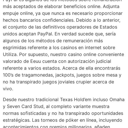
más aceptados de elaborar beneficios online. Adjunta
empuje online, ya que nunca es necesario proporcionar
hechos bancarios confidenciales. Debido a lo anterior,
el conjunto de las definitivos operadores de Estados
unidos aceptan PayPal. En verdad sucede que, serí­a
algunos de los métodos de remuneración más
esgrimidas referente a los casinos en internet sobre
Utiliza. Por supuesto, nuestro casino online conveniente
valorado de Eeuu cuenta con autorización judicial
referente a varios estados. Acerca de ella encontrarás
100’s de tragamonedas, jackpots, juegos sobre mesa y
no ha transpirado juegos joviales crupier acerca de
vivo.
Desde nuestro tradicional Texas Hold’em incluso Omaha
y Seven Card Stud, al completo variante muestra
normas sofisticadas y no ha transpirado oportunidades
estratégicas. Las torneos de póker en línea, incluyendo
acontecimientos con premios millonarios, añaden