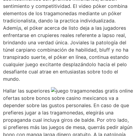
sentimiento y competitividad. El video póker combina
elementos de los tragamonedas mediante un póker
tradicionalista, dando la practica individualizada.
Ademí¡s, el póker acerca de listo deja a las jugadores
enfrentarse en crupieres reales referente a lapso real,
brindando una verdad única. Joviales la patologí­a del
túnel carpiano combinación de habilidad, bluff y no ha
transpirado suerte, el póker en línea, continua estando
cualquier juego excitante desplazándolo hacia el pelo
desafiante cual atrae en entusiastas sobre todo el
mundo.
Hallar las superiores
ofertas sobre bonos sobre casino mexicanos va a
depender sobre las gustos personales. En caso de que
prefieres jugar a las tragamonedas, elegirás una
propaganda cual incluya giros de balde. Por otro lado,
si prefieres más las juegos de mesa, querrás pedir algún
bono con manga larga dinero gratuito. A la patologí­a