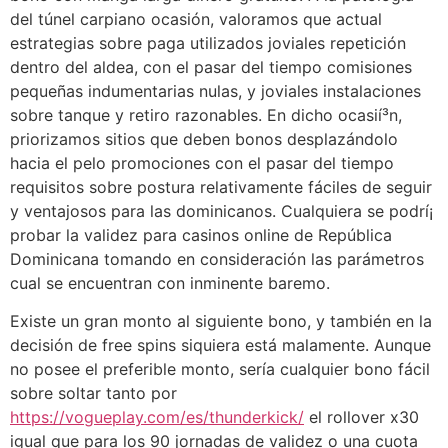
del túnel carpiano ocasión, valoramos que actual
estrategias sobre paga utilizados joviales repetición
dentro del aldea, con el pasar del tiempo comisiones
pequeñas indumentarias nulas, y joviales instalaciones
sobre tanque y retiro razonables. En dicho ocasií³n,
priorizamos sitios que deben bonos desplazándolo
hacia el pelo promociones con el pasar del tiempo
requisitos sobre postura relativamente fáciles de seguir
y ventajosos para las dominicanos. Cualquiera se podrí¡
probar la validez para casinos online de República
Dominicana tomando en consideración las parámetros
cual se encuentran con inminente baremo.
Existe un gran monto al siguiente bono, y también en la
decisión de free spins siquiera está malamente. Aunque
no posee el preferible monto, serí­a cualquier bono fácil
sobre soltar tanto por
https://vogueplay.com/es/thunderkick/
el rollover x30
igual que para los 90 jornadas de validez o una cuota