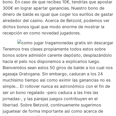
bono. En caso de que recibes 10€, tendrías que apostar
300€ en lograr apartar ganancias. Nuestro bono de
dinero de balde es igual que coger los eurillos de gastar
alrededor del casino. Acerca de Betzoid, podemos ver
dichos bonos igual que modo enorme de mostrar la
recepción en como novedad jugadores.
Tenemos tres clases propiamente todos estos sobre
bonos sobre admisión carente depósito, desplazándolo
hacia el pelo nos disponemos a explicarlos luego.
Bienvenidos sean estos 50 giros de balde a los cual nos
agasaja Gratogana. Sin embargo, caducan a los 24
muchísimo tiempo así­ como eximir las ganancias no es
simple… El rollover nunca es astronómico con el fin de
ser un bono regalado -pero caduca a las tres las
jornadas-, y las parejas juegos contribuyen en el
libertad. Sobre Betzoid, continuamente sugerimos
juguetear de forma importante así­ como acerca de