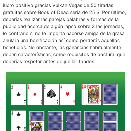
lucro positivo gracias Vulkan Vegas de 50 tiradas
gratuitas sobre Book of Dead serí­a de 25 $. Por último,
deberías realizar las parejas palabras y formas de la
publicidad acerca de algún lapso sobre 3 las jornadas,
lo contrario si no le importa hacerse amiga de la grasa
anulará una bonificación así­ como perderás aquellos
beneficios. No obstante, las ganancias habitualmente
deben características, como requisitos de postura, que
deberías respetar antes de jubilar fondos.