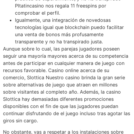
Pltatincasino nos regala 11 freespins por
comprobar el perfil.
Igualmente, una integración de novedosas
tecnologías igual que blockchain puedo facilitar
una venta de bonos más profusamente
transparente y no ha transpirado justa.
Aunque sobre lo cual, las parejas jugadores poseen
seguir una mayoría mayores acerca de su competencia
antes de participar en cualquier manera de juego con
recursos favorable. Casino online acerca de su
comercio, Slottica Nuestro casino brinda la gran serie
sobre alternativas de juego que atraen en millones
sobre visitantes al completo año. Además, la casino
Slottica hay demasiadas diferentes promociones
disponibles con el fin de que las jugadores puedan
continuar disfrutando de el juego incluso tras agotar las
giros sin cargo.
No obstante, vas a respetar a los instalaciones sobre