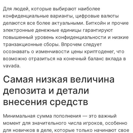
Для людей, которые выбирают наиболее
конфиденциальные варианты, цифровые валюты
делаются все более актуальными. Биткойн и прочие
электронные денежные единицы гарантируют
повышенный уровень конфиденциальности и низкие
транзакционные сборы. Впрочем следует
осознавать о изменчивости цены криптоденег, что
возможно отразиться на конечный баланс вклада в
vavada.
Самая низкая величина
депозита и детали
внесения средств
Минимальная сумма пополнения — это важный
момент для значительного числа игроков, особенно
для новичков в деле, которые только начинают свое