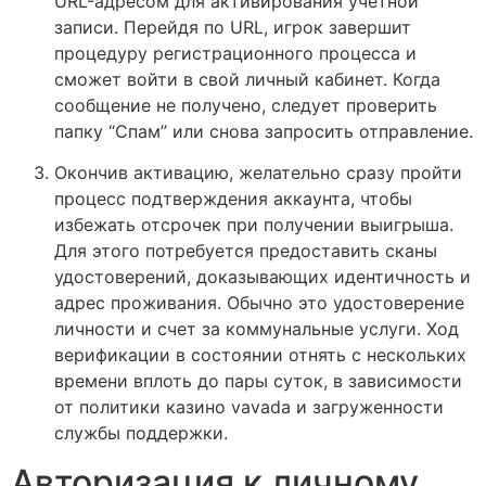
URL-адресом для активирования учетной
записи. Перейдя по URL, игрок завершит
процедуру регистрационного процесса и
сможет войти в свой личный кабинет. Когда
сообщение не получено, следует проверить
папку “Спам” или снова запросить отправление.
Окончив активацию, желательно сразу пройти
процесс подтверждения аккаунта, чтобы
избежать отсрочек при получении выигрыша.
Для этого потребуется предоставить сканы
удостоверений, доказывающих идентичность и
адрес проживания. Обычно это удостоверение
личности и счет за коммунальные услуги. Ход
верификации в состоянии отнять с нескольких
времени вплоть до пары суток, в зависимости
от политики казино vavada и загруженности
службы поддержки.
Авторизация к личному