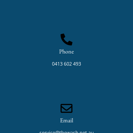
Phone
0413 602 493
Email
service@thewash.net.au