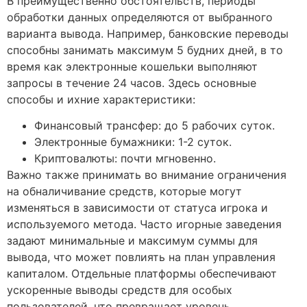
В преимущественно обстоятельств, периоды
обработки данных определяются от выбранного
варианта вывода. Например, банковские переводы
способны занимать максимум 5 будних дней, в то
время как электронные кошельки выполняют
запросы в течение 24 часов. Здесь основные
способы и ихние характеристики:
Финансовый трансфер: до 5 рабочих суток.
Электронные бумажники: 1-2 суток.
Криптовалюты: почти мгновенно.
Важно также принимать во внимание ограничения
на обналичивание средств, которые могут
изменяться в зависимости от статуса игрока и
используемого метода. Часто игорные заведения
задают минимальные и максимум суммы для
вывода, что может повлиять на план управления
капиталом. Отдельные платформы обеспечивают
ускоренные выводы средств для особых
пользователей, что превращает уровень