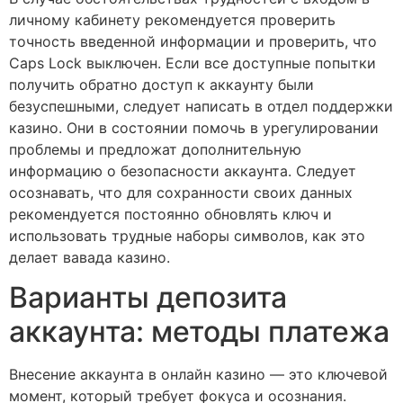
личному кабинету рекомендуется проверить
точность введенной информации и проверить, что
Caps Lock выключен. Если все доступные попытки
получить обратно доступ к аккаунту были
безуспешными, следует написать в отдел поддержки
казино. Они в состоянии помочь в урегулировании
проблемы и предложат дополнительную
информацию о безопасности аккаунта. Следует
осознавать, что для сохранности своих данных
рекомендуется постоянно обновлять ключ и
использовать трудные наборы символов, как это
делает вавада казино.
Варианты депозита
аккаунта: методы платежа
Внесение аккаунта в онлайн казино — это ключевой
момент, который требует фокуса и осознания.