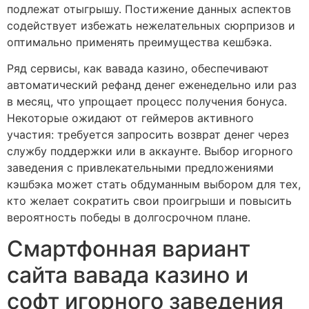
подлежат отыгрышу. Постижение данных аспектов
содействует избежать нежелательных сюрпризов и
оптимально применять преимущества кешбэка.
Ряд сервисы, как вавада казино, обеспечивают
автоматический рефанд денег еженедельно или раз
в месяц, что упрощает процесс получения бонуса.
Некоторые ожидают от геймеров активного
участия: требуется запросить возврат денег через
службу поддержки или в аккаунте. Выбор игорного
заведения с привлекательными предложениями
кэшбэка может стать обдуманным выбором для тех,
кто желает сократить свои проигрыши и повысить
вероятность победы в долгосрочном плане.
Смартфонная вариант
сайта вавада казино и
софт игорного заведения