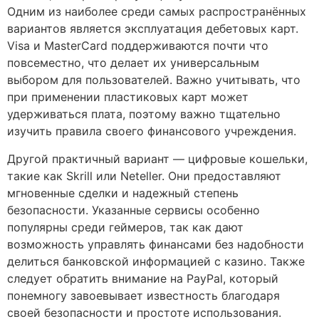
Одним из наиболее среди самых распространённых
вариантов является эксплуатация дебетовых карт.
Visa и MasterCard поддерживаются почти что
повсеместно, что делает их универсальным
выбором для пользователей. Важно учитывать, что
при применении пластиковых карт может
удерживаться плата, поэтому важно тщательно
изучить правила своего финансового учреждения.
Другой практичный вариант — цифровые кошельки,
такие как Skrill или Neteller. Они предоставляют
мгновенные сделки и надежный степень
безопасности. Указанные сервисы особенно
популярны среди геймеров, так как дают
возможность управлять финансами без надобности
делиться банковской информацией с казино. Также
следует обратить внимание на PayPal, который
понемногу завоевывает известность благодаря
своей безопасности и простоте использования.