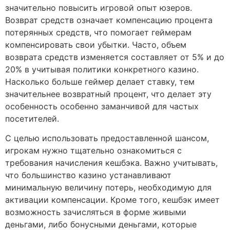
значительно повысить игровой опыт юзеров.
Возврат средств означает компенсацию процента
потерянных средств, что помогает геймерам
компенсировать свои убытки. Часто, объем
возврата средств изменяется составляет от 5% и до
20% в учитывая политики конкретного казино.
Насколько больше геймер делает ставку, тем
значительнее возвратный процент, что делает эту
особенность особенно заманчивой для частых
посетителей.
С целью использовать предоставленной шансом,
игрокам нужно тщательно ознакомиться с
требования начисления кешбэка. Важно учитывать,
что большинство казино устанавливают
минимальную величину потерь, необходимую для
активации компенсации. Кроме того, кешбэк имеет
возможность зачисляться в форме живыми
деньгами, либо бонусными деньгами, которые