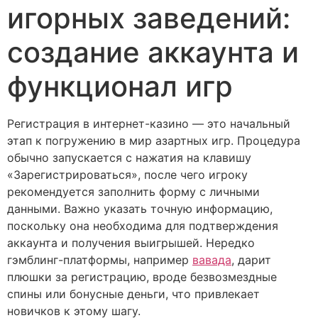
игорных заведений:
создание аккаунта и
функционал игр
Регистрация в интернет-казино — это начальный
этап к погружению в мир азартных игр. Процедура
обычно запускается с нажатия на клавишу
«Зарегистрироваться», после чего игроку
рекомендуется заполнить форму с личными
данными. Важно указать точную информацию,
поскольку она необходима для подтверждения
аккаунта и получения выигрышей. Нередко
гэмблинг-платформы, например
вавада
, дарит
плюшки за регистрацию, вроде безвозмездные
спины или бонусные деньги, что привлекает
новичков к этому шагу.