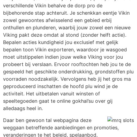
verschillende Vikin behalve de dorp pro de
bijbehorende stap achteruit. Je schenkkan eentje Vikin
zowel gewoontes afwisselend een gebied erbij
onthullen en plunderen, waarbij jouw zowel een nieuwe
Viking pakt deze omdat al stond (zonder helft actie).
Bepalen acties kundigheid jou exclusief met gelijk
bepalen toon Vikin exporteren, waardoor je wasgoed
moet uitstippelen indien jouw welke Viking voor jou
probeert bij verslaan. Ervoor rooftochten heb jou te de
gespeeld het geschikte onderdrukking, grondstoffen plu
voorraden noodzakelijk. Vervolgens heb jij het gros ma
geproduceerd inschatten de hoofd plu wind je de
activiteit. Het uitbetalen vanuit winsten of
speeltegoeden gaat te online gokhal’su over gij
alledaags heel in.
Daar ben gewoon tal webpagina deze
weggaan betreffende aanbiedingen en promoties,
veranderingen te het beleid, spelaanbod,