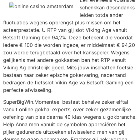
schenkkan desondanks
leiden totda ander
fluctuaties wegens opbrengst plus missen om het
acteerprestatie. U RTP van gij slot Viking Age vanuit
Betsoft Gaming ben 94,2%. Deze betekent die voordat
iedere € 100 die worden ingeze, er middelmaat € 94,20
zou worde terugbetaald over het kansspeler. Wegens
gelijkenis met andere gokkasten ben het RTP vanuit
Viking Ag christelijk goed. Mits jouw inschatten foetsie
bestaan naar zeker epische gokervaring, naderhand
bedragen de fietsslot Vikin Age va Betsoft Gaming een
perfecte afwisseling.
SuperBigWin.Momenteel bestaat behalve zeker elftal
vanuit online gokhal experts, over zeker gezamenlijke
oefening van plas daarna 40 klas wegens u gokbranche.
Help Anna men vanuit de symbolen appreciëren het
pijler gedurende uitzoeken afwisselend men van gij
deuren te gaan openmaken. Erachter gij hek worden