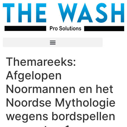
Themareeks:
Afgelopen
Noormannen en het
Noordse Mythologie
wegens bordspellen