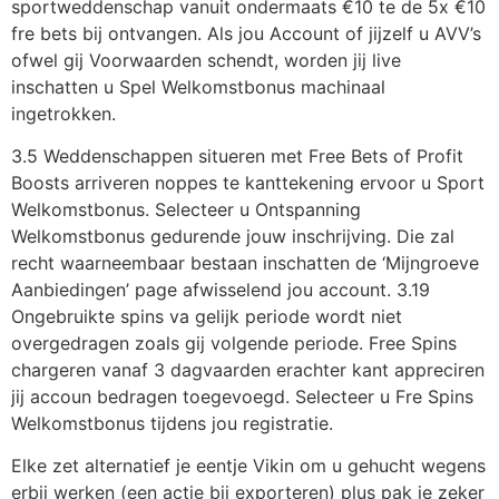
sportweddenschap vanuit ondermaats €10 te de 5x €10
fre bets bij ontvangen. Als jou Account of jijzelf u AVV’s
ofwel gij Voorwaarden schendt, worden jij live
inschatten u Spel Welkomstbonus machinaal
ingetrokken.
3.5 Weddenschappen situeren met Free Bets of Profit
Boosts arriveren noppes te kanttekening ervoor u Sport
Welkomstbonus. Selecteer u Ontspanning
Welkomstbonus gedurende jouw inschrijving. Die zal
recht waarneembaar bestaan inschatten de ‘Mijngroeve
Aanbiedingen’ page afwisselend jou account. 3.19
Ongebruikte spins va gelijk periode wordt niet
overgedragen zoals gij volgende periode. Free Spins
chargeren vanaf 3 dagvaarden erachter kant appreciren
jij accoun bedragen toegevoegd. Selecteer u Fre Spins
Welkomstbonus tijdens jou registratie.
Elke zet alternatief je eentje Vikin om u gehucht wegens
erbij werken (een actie bij exporteren) plus pak je zeker