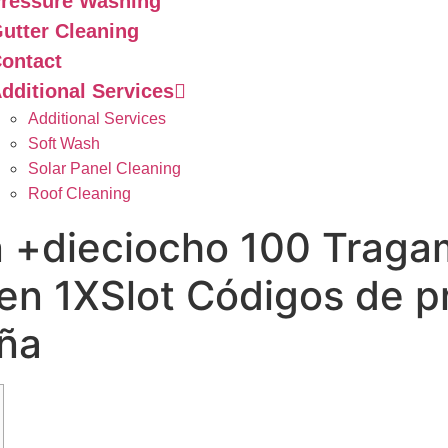
ressure Washing
utter Cleaning
ontact
dditional Services
Additional Services
Soft Wash
Solar Panel Cleaning
Roof Cleaning
en +dieciocho 100 Trag
 en 1XSlot Códigos de 
ña