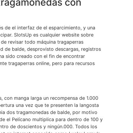
en tragamonedas con
 de el interfaz de el esparcimiento, y una
icipar. SlotsUp es cualquier website sobre
 de revisar todo máquina tragaperras
d de balde, desprovisto descargas, registros
ha sido creado con el fin de encontrar
te tragaperras online, pero para recursos
s, con manga larga un recompensa de 1.000
rtura una vez que te presenten la langosta
ania dos tragamonedas de balde, por motivo
e el Pelícano multiplica para dentro de 100 y
entro de doscientos y ningún.000. Todos los