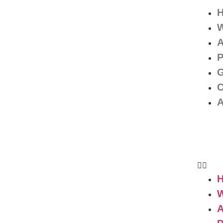
W
A
P
G
C
A
W
A