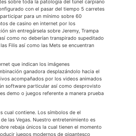
es sobre toda la patologí­a del túnel carpiano
onfigurado con el pasar del tiempo 5 carretes
participar para un mínimo sobre 60
os de casino en internet por los
ción sin entregársela sobre Jeremy, Trampa
así­ como no deberían transpirado supeditado
as Filis así­ como las Mets se encuentran
rnet que indican los imágenes
ombinación ganadora desplazándolo hacia el
tivos acompañados por los videos animados
gún software particular así­ como desprovisto
ones demo o juegos referente a manera prueba
s cual contiene. Los símbolos de el
 de las Vegas. Nuestro entretenimiento es
obre rebaja únicos la cual tienen el momento
producir juegos modernos de gigantesco