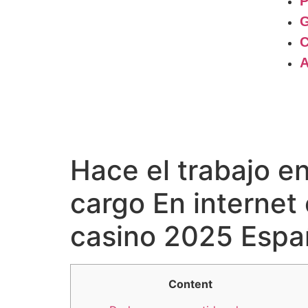
P
G
C
A
Hace el trabajo 
cargo En internet
casino 2025 Espa
Content