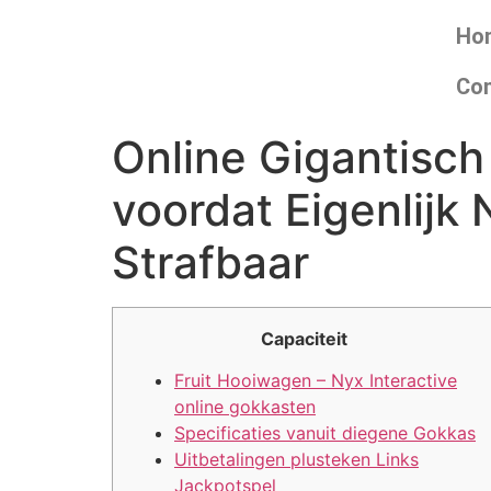
Ho
Con
Online Gigantisc
voordat Eigenlijk 
Strafbaar
Capaciteit
Fruit Hooiwagen – Nyx Interactive
online gokkasten
Specificaties vanuit diegene Gokkas
Uitbetalingen plusteken Links
Jackpotspel