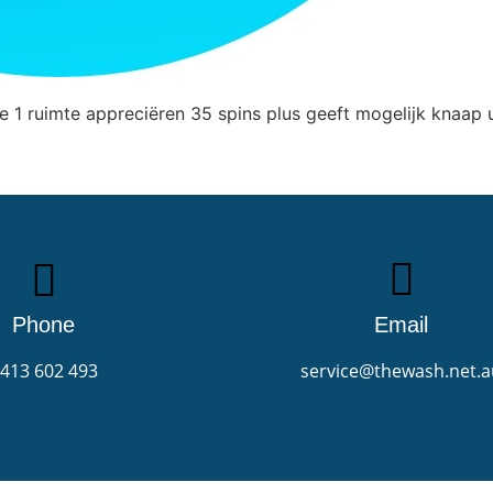
 1 ruimte appreciëren 35 spins plus geeft mogelijk knaap 
Phone
Email
413 602 493
service@thewash.net.a