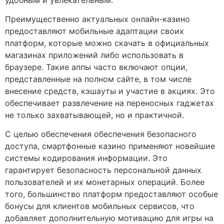
Преимущественно актуальных онлайн-казино
предоставляют мобильные адаптации своих
платформ, которые можно скачать в официальных
магазинах приложений либо использовать в
браузере. Такие аппы часто включают опции,
представленные на полном сайте, в том числе
внесение средств, кэшауты и участие в акциях. Это
обеспечивает развлечение на переносных гаджетах
не только захватывающей, но и практичной.
С целью обеспечения обеспечения безопасного
доступа, смартфонные казино применяют новейшие
системы кодирования информации. Это
гарантирует безопасность персональной данных
пользователей и их монетарных операций. Более
того, большинство платформ предоставляют особые
бонусы для клиентов мобильных сервисов, что
добавляет дополнительную мотивацию для игры на