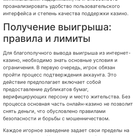
проанализировать удобство пользовательского
интерфейса и степень качества поддержки казино.
Получение выигрыша:
правила и лимиты
Для благополучного вывода выигрыша из интернет-
казино, необходимо знать основные условия и
ограничения. В первую очередь, игрок обязан
пройти процесс подтверждения аккаунта. Это
действие предполагает включает собой
предоставление дубликатов бумаг,
верифицирующих персону и место жительства. Без
процесса основная часть онлайн-казино не позволит
снять деньги, что обусловлено правилами
безопасности и борьбы с мошенничеством.
Каждое игорное заведение задает свои пределы на