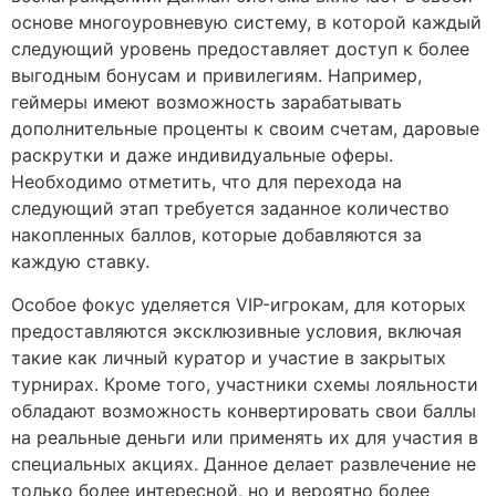
основе многоуровневую систему, в которой каждый
следующий уровень предоставляет доступ к более
выгодным бонусам и привилегиям. Например,
геймеры имеют возможность зарабатывать
дополнительные проценты к своим счетам, даровые
раскрутки и даже индивидуальные оферы.
Необходимо отметить, что для перехода на
следующий этап требуется заданное количество
накопленных баллов, которые добавляются за
каждую ставку.
Особое фокус уделяется VIP-игрокам, для которых
предоставляются эксклюзивные условия, включая
такие как личный куратор и участие в закрытых
турнирах. Кроме того, участники схемы лояльности
обладают возможность конвертировать свои баллы
на реальные деньги или применять их для участия в
специальных акциях. Данное делает развлечение не
только более интересной, но и вероятно более