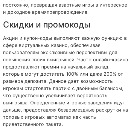
постоянно, превращая азартные игры в интересное
и доходное времяпрепровождение.
Скидки и промокоды
Акции и купон-коды выполняют важную функцию в
сфере виртуальных казино, обеспечивая
пользователям эксклюзивные перспективы для
повышения своих выигрышей. Часто онлайн-казино
предоставляют премии на начальный вклад,
которые могут достигать 100% или даже 200% от
размера депозита. Данное дает возможность
игрокам стартовать партию с двойным балансом,
что существенно увеличивает вероятность
выигрыша. Определенные игорные заведения идут
дальше, предоставляя безвозмездные раскрутки на
топовых игровых автоматах как часть
приветственного пакета.