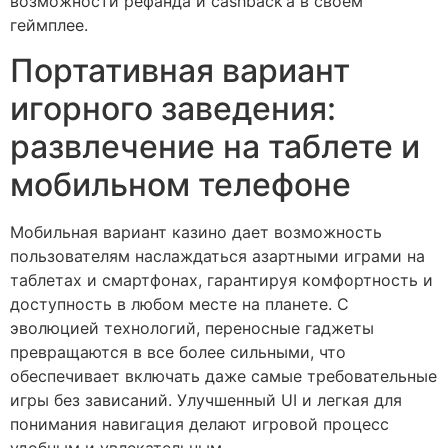
возможности рефанда и cashback’а в своем
геймплее.
Портативная вариант
игорного заведения:
развлечение на таблете и
мобильном телефоне
Мобильная вариант казино дает возможность
пользователям наслаждаться азартными играми на
таблетах и смартфонах, гарантируя комфортность и
доступность в любом месте на планете. С
эволюцией технологий, переносные гаджеты
превращаются в все более сильными, что
обеспечивает включать даже самые требовательные
игры без зависаний. Улучшенный UI и легкая для
понимания навигация делают игровой процесс
удобным и увлекательным.