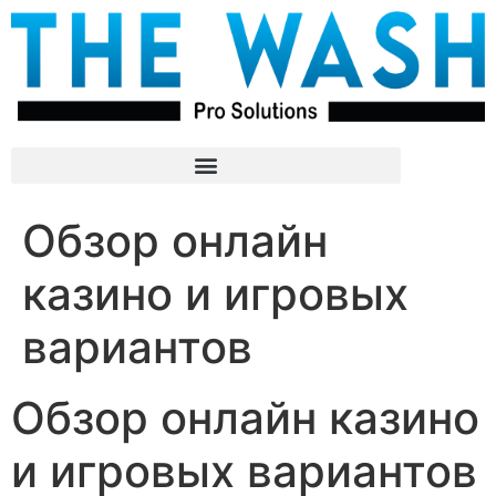
Обзор онлайн
казино и игровых
вариантов
Обзор онлайн казино
и игровых вариантов