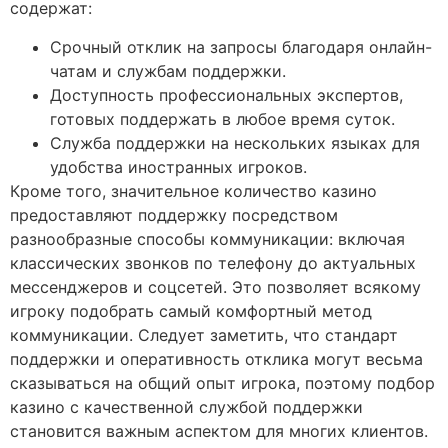
содержат:
Срочный отклик на запросы благодаря онлайн-
чатам и службам поддержки.
Доступность профессиональных экспертов,
готовых поддержать в любое время суток.
Служба поддержки на нескольких языках для
удобства иностранных игроков.
Кроме того, значительное количество казино
предоставляют поддержку посредством
разнообразные способы коммуникации: включая
классических звонков по телефону до актуальных
мессенджеров и соцсетей. Это позволяет всякому
игроку подобрать самый комфортный метод
коммуникации. Следует заметить, что стандарт
поддержки и оперативность отклика могут весьма
сказываться на общий опыт игрока, поэтому подбор
казино с качественной службой поддержки
становится важным аспектом для многих клиентов.