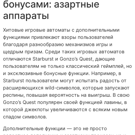
бонусами: азартные
аппараты
Хитовые игровые автоматы с дополнительными
функциями привлекают взоры пользователей
благодаря разнообразию механизмов игры и
щедрым призам. Среди таких игровых автоматов
отличаются Starburst и Gonzo’s Quest, дающие
пользователям не только классический геймплей, но
и эксклюзивные бонусные функции. Например, в
Starburst пользователи могут испытать радость от
расширяющихся wild-символов, которые запускают
респины, повышая вероятность на выигрыш. В свою
Gonzo’s Quest популярен своей функцией лавины, в
которой джекпоты увеличиваются с всяким новым
спадом символов.
Дополнительные функции — это не просто