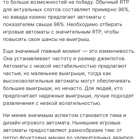
то больше возможностей на победу. Обычный RTP
для актуальных слотов составляет примерно 96%,
но вавада казино предлагает автоматы с
показателем свыше 98%. Необходимо отбирать
игровые автоматы с значительным RTP, чтобы
повысить свои шансы на выигрыш.
Еще значимый главный момент — это изменчивость.
Она устанавливает частоту и размер джекпотов.
Автоматы с низкой нестабильностью предлагают
частые, но маленькие выигрыши, тогда как
высоковолатильные автоматы могут обеспечивать
большие выигрыши, но нечасто. Для людей, кто
предпочитает надежные выигрыши, лучше подходят
развлечения с низкой волатильностью.
Ни менее значимым аспектом становится тема и
дизайн игрового автомата. Нынешние игровые
автоматы предоставляют разнообразие тем: от
ретро фруктовых машин до увлекательных авантюр