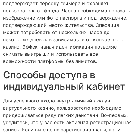
подтверждает персону геймера и охраняет
пользователя от фрода. Часто необходимо показать
изображение или фото паспорта и подтверждение,
подтверждающий место жительства. Операция
может потребовать от нескольких часов до
некоторых дневок в зависимости от конкретного
казино. Эффективная идентификация позволяет
снимать выигрыши и использовать все
возможности платформы без лимитов.
Способы доступа в
индивидуальный кабинет
Для успешного входа внутрь личный аккаунт
виртуального казино, пользователю необходимо
придерживаться ряду легких действий. Во-первых,
убедитесь, что у вас есть активная регистрационная
запись. Если вы еще не зарегистрированы, шаги