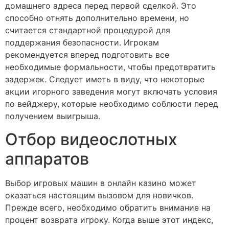
домашнего адреса перед первой сделкой. Это
способно отнять дополнительно времени, но
считается стандартной процедурой для
поддержания безопасности. Игрокам
рекомендуется вперед подготовить все
необходимые формальности, чтобы предотвратить
задержек. Следует иметь в виду, что некоторые
акции игорного заведения могут включать условия
по вейджеру, которые необходимо соблюсти перед
получением выигрыша.
Отбор видеослотных
аппаратов
Выбор игровых машин в онлайн казино может
оказаться настоящим вызовом для новичков.
Прежде всего, необходимо обратить внимание на
процент возврата игроку. Когда выше этот индекс,