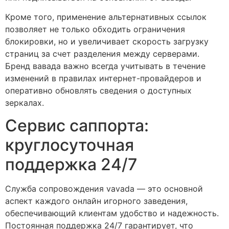
Кроме того, применение альтернативных ссылок
позволяет не только обходить ограничения
блокировки, но и увеличивает скорость загрузку
страниц за счет разделения между серверами.
Бренд вавада важно всегда учитывать в течение
изменений в правилах интернет-провайдеров и
оперативно обновлять сведения о доступных
зеркалах.
Сервис саппорта:
круглосуточная
поддержка 24/7
Служба сопровождения vavada — это основной
аспект каждого онлайн игорного заведения,
обеспечивающий клиентам удобство и надежность.
Постоянная поддержка 24/7 гарантирует, что