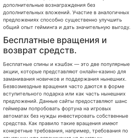
дополнительные вознаграждения без
дополнительных вложений. Участие в аналогичных
предложениях способно существенно улучшить
общий опыт гейминга и дать значительную выгоду.
Бесплатные вращения и
возврат средств.
Бесплатные спины и кэшбэк — это две популярные
акции, которые представляют онлайн-казино для
заманивания новичков и поддержания нынешних.
Безвозмездные вращения часто даются в форме
вступительного подарка или как часть нынешних
предложений. Данные сайты предоставляют шанс
геймерам попробовать фортуна на игровых
автоматах без нужды инвестировать собственные
средства. Как правило такие вращения имеют
конкретные требования, например, требования по