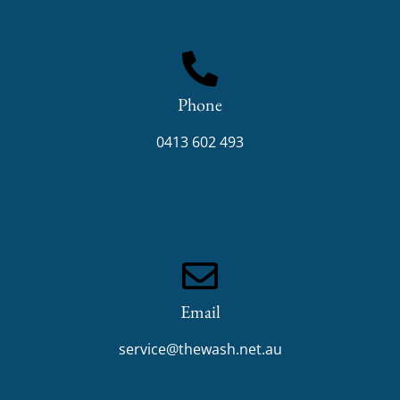
Phone
0413 602 493
Email
service@thewash.net.au