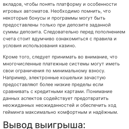
вкладов, чтобы понять платформу и особенности
игровых автоматов. Необходимо помнить, что
некоторые бонусы и программы могут быть
предоставлены только при депозите заданной
суммы депозита. Следовательно перед пополнением
счета стоит вдумчиво ознакомиться с правила и
условия использования казино.
Кроме того, следует принимать во внимание, что
многочисленные платежные системы могут иметь
свои ограничения по минимальному взносу.
Например, электронные кошельки зачастую
предоставляют более низкие пределы если
сравнивать с кредитными картами. Понимание
данных аспектов содействует предотвратить
неожиданных неожиданностей и обеспечить ход
гейминга максимально комфортным и надёжным.
Вывод выигрыша: