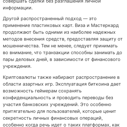
совершать сделки без разглашения личной
информации.
Другой распространенный подход — это
применение пластиковых карт. Виза и Мастеркард
продолжают быть одними из наиболее надежных
методов внесения средств, предоставляя защиту от
мошенничества. Тем не менее, следует принимать
во внимание, что транзакции способны занимать до
пары деловых дней, в зависимости от финансового
учреждения.
Криптовалюты также набирают распространение в
области азартных игр. Эксплуатация биткоина дает
возможность геймерам сохранять
конфиденциальность и проводить переводы без
участия банковских учреждений. Это особенно
притягательно для пользователей, которые ценит
секретность личных финансовых операций,
особенно когда речь идет о таких платформах, как