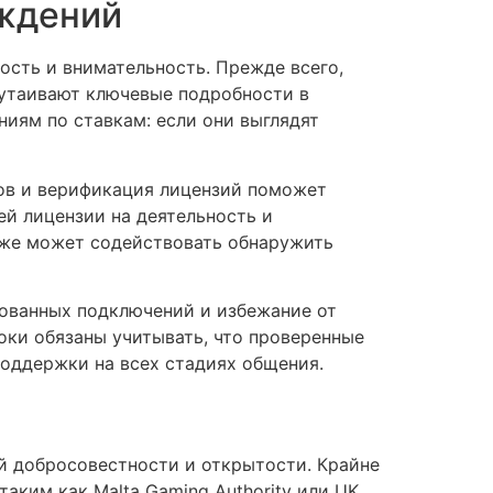
аждений
сть и внимательность. Прежде всего,
утаивают ключевые подробности в
ниям по ставкам: если они выглядят
ров и верификация лицензий поможет
ей лицензии на деятельность и
кже может содействовать обнаружить
рованных подключений и избежание от
оки обязаны учитывать, что проверенные
поддержки на всех стадиях общения.
й добросовестности и открытости. Крайне
аким как Malta Gaming Authority или UK