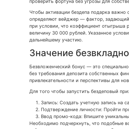
проверить фортуна без угрозы для собств
Чтобы активации бездепа подарка важно о
определяют вейджер — фактор, задающий,
при условии, что коэффициент отыгрыша р
величину 30 000 рублей. Указанное услов
дальнейшему участию.
Значение безвкладно
Безвложенческий бонус — это специальное
без требования депозита собственных фин
привлекательности и перспективы для нов
Для того чтобы запустить бездеповый при
Запись: Создать учетную запись на с
Подтверждение личности: Пройти пр
Ввод промо-кода: Впишите уникальны
Необходимо подчеркнуть, что подобные в