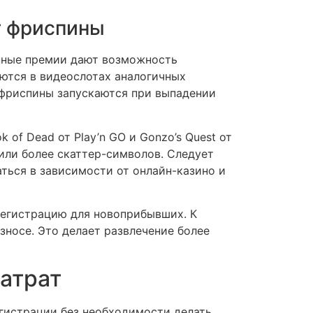
т фриспины
нные премии дают возможность
ются в видеослотах аналогичных
nt фриспины запускаются при выпадении
of Dead от Play’n GO и Gonzo’s Quest от
 или более скаттер-символов. Следует
аться в зависимости от онлайн-казино и
регистрацию для новоприбывших. К
носе. Это делает развлечение более
атрат
гистрации без необходимости делать