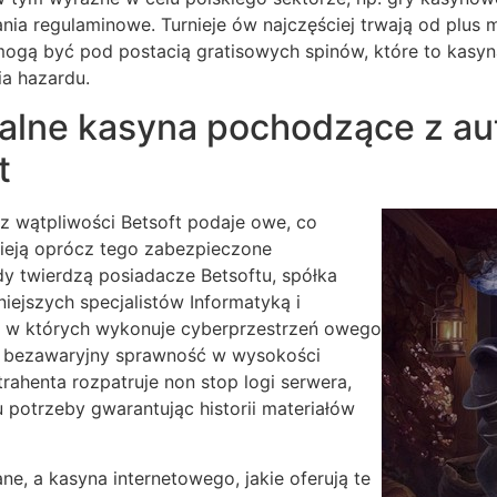
nia regulaminowe. Turnieje ów najczęściej trwają od plus 
mogą być pod postacią gratisowych spinów, które to kasyna
ia hazardu.
galne kasyna pochodzące z au
t
z wątpliwości Betsoft podaje owe, co
tnieją oprócz tego zabezpieczone
 twierdzą posiadacze Betsoftu, spółka
iejszych specjalistów Informatyką i
y w których wykonuje cyberprzestrzeń owego
wy bezawaryjny sprawność w wysokości
rahenta rozpatruje non stop logi serwera,
potrzeby gwarantując historii materiałów
, a kasyna internetowego, jakie oferują te