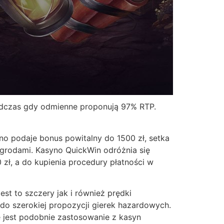
dczas gdy odmienne proponują 97% RTP.
o podaje bonus powitalny do 1500 zł, setka
agrodami. Kasyno QuickWin odróżnia się
zł, a do kupienia procedury płatności w
est to szczery jak i również prędki
do szerokiej propozycji gierek hazardowych.
jest podobnie zastosowanie z kasyn