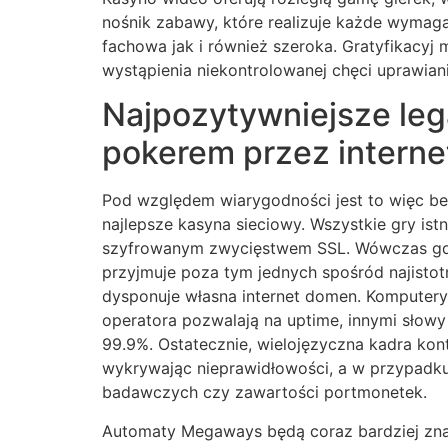
nośnik zabawy, które realizuje każde wymaga
fachowa jak i również szeroka. Gratyfikacyj 
wystąpienia niekontrolowanej chęci uprawian
Najpozytywniejsze le
pokerem przez interne
Pod względem wiarygodności jest to więc be
najlepsze kasyna sieciowy. Wszystkie gry is
szyfrowanym zwycięstwem SSL. Wówczas gdy
przyjmuje poza tym jednych spośród najistotn
dysponuje własna internet domen. Komputer
operatora pozwalają na uptime, innymi sło
99.9%. Ostatecznie, wielojęzyczna kadra kont
wykrywając nieprawidłowości, a w przypadku 
badawczych czy zawartości portmonetek.
Automaty Megaways będą coraz bardziej znane