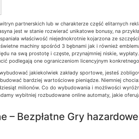
itryn partnerskich lub w charakterze część elitarnych r
syna jest w stanie rozwierać unikatowe bonusy, na przykł
 wspaniała właściwość niejednokrotnie kojarzona ze szczę
 świetne machiny spośród 3 bębnami jak i również emble
ędu na swą prostotę i częste, przynajmniej niskie, wypłat
zucić podlegają one ograniczeniom licencyjnym konkretnego
dź wybudować jakiekolwiek zakłady sportowe, jesteś zobli
dować bardziej wartościowe pieniądze. Niemniej chociaż
dziesiąt milionów. Co do wybudowania i możliwości wyróż
adamy wybitniej rozbudowane online automaty, jakie oferu
ine – Bezpłatne Gry hazardowe