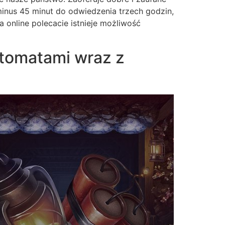
minus 45 minut do odwiedzenia trzech godzin,
 online polecacie istnieje możliwość
tomatami wraz z