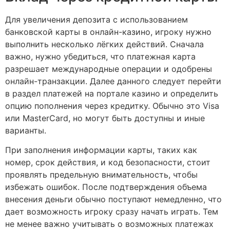
Для увеличения депозита с использованием
банковской карты в онлайн-казино, игроку нужно
выполнить несколько лёгких действий. Сначала
важно, нужно убедиться, что платежная карта
разрешает международные операции и одобрены
онлайн-транзакции. Далее данного следует перейти
в раздел платежей на портале казино и определить
опцию пополнения через кредитку. Обычно это Visa
или MasterCard, но могут быть доступны и иные
варианты.
При заполнения информации карты, таких как
номер, срок действия, и код безопасности, стоит
проявлять предельную внимательность, чтобы
избежать ошибок. После подтверждения объема
внесения деньги обычно поступают немедленно, что
дает возможность игроку сразу начать играть. Тем
не менее важно учитывать о возможных платежах