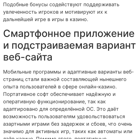
Подобные бонусы содействуют поддерживать
увлеченность игроков и мотивируют их к
дальнейшей игре в игры в казино.
Смартфонное приложение
и подстраиваемая вариант
веб-сайта
Мобильные программы и адаптивные варианты веб-
страниц стали важной составляющей нынешнего
опыта пользователей в сфере онлайн-казино.
Портативное софт обеспечивает надёжную и
оперативную функционирование, так как
адаптировано для определённой ОС. Это даёт
возможность пользователям удовольствоваться
азартными играми без задержек и сбоев, что очень
значимо для активных игр, таких как автоматы или
лайв казино. Помимо этого, портативные