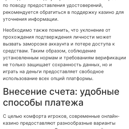
по поводу предоставления удостоверений,
рекомендуется обратиться в поддержку казино для
уточнения информации.
Необходимо также помнить, что уклонение от
прохождения подтверждения личности может
вызвать заморозке аккаунта и потере доступа к
средствам. Таким образом, соблюдение
установленным нормам и требованиям верификации
не только защищает сохранность данных, но и
играть на деньги предоставляет свободное
использование всех опций платформы.
Внесение счета: удобные
способы платежа
С целью комфорта игроков, современные онлайн-
казино предоставляют разнообразные варианты