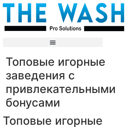
Топовые игорные
заведения с
привлекательными
бонусами
Топовые игорные