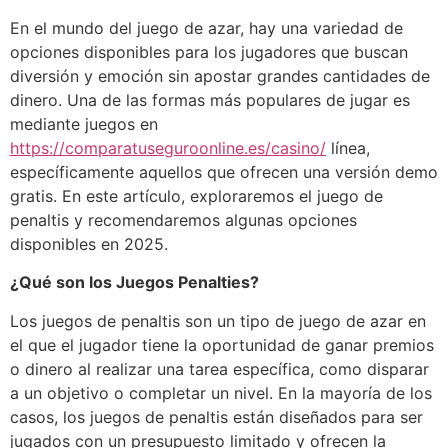
En el mundo del juego de azar, hay una variedad de
opciones disponibles para los jugadores que buscan
diversión y emoción sin apostar grandes cantidades de
dinero. Una de las formas más populares de jugar es
mediante juegos en
https://comparatuseguroonline.es/casino/
línea,
específicamente aquellos que ofrecen una versión demo
gratis. En este artículo, exploraremos el juego de
penaltis y recomendaremos algunas opciones
disponibles en 2025.
¿Qué son los Juegos Penalties?
Los juegos de penaltis son un tipo de juego de azar en
el que el jugador tiene la oportunidad de ganar premios
o dinero al realizar una tarea específica, como disparar
a un objetivo o completar un nivel. En la mayoría de los
casos, los juegos de penaltis están diseñados para ser
jugados con un presupuesto limitado y ofrecen la