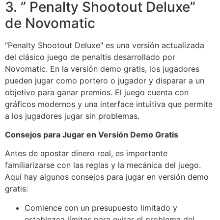
3. ” Penalty Shootout Deluxe”
de Novomatic
"Penalty Shootout Deluxe" es una versión actualizada
del clásico juego de penaltis desarrollado por
Novomatic. En la versión demo gratis, los jugadores
pueden jugar como portero o jugador y disparar a un
objetivo para ganar premios. El juego cuenta con
gráficos modernos y una interface intuitiva que permite
a los jugadores jugar sin problemas.
Consejos para Jugar en Versión Demo Gratis
Antes de apostar dinero real, es importante
familiarizarse con las reglas y la mecánica del juego.
Aquí hay algunos consejos para jugar en versión demo
gratis:
Comience con un presupuesto limitado y
establezca límites para evitar el problema del